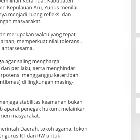
 pemilihan Kota Tual, Kabupaten
en Kepulauan Aru, Yunus menilai
 menjadi ruang refleksi dan
engah masyarakat.
an merupakan waktu yang tepat
araan, memperkuat nilai toleransi,
n antarsesama.
a agar saling menghargai
 dan perilaku, serta menghindari
erpotensi mengganggu ketertiban
tibmas) di lingkungan masing-
menjaga stabilitas keamanan bukan
b aparat penegak hukum, melainkan
emen masyarakat.
merintah Daerah, tokoh agama, tokoh
engurus RT dan RW untuk