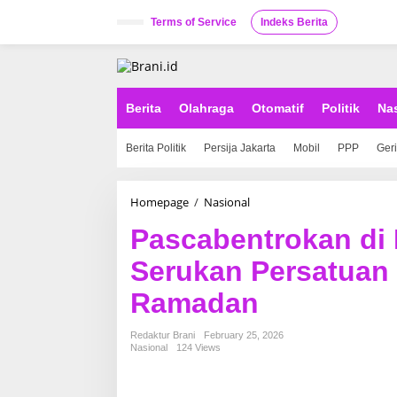
S
k
Terms of Service
Indeks Berita
i
p
t
o
c
Berita
Olahraga
Otomatif
Politik
Na
o
n
Berita Politik
Persija Jakarta
Mobil
PPP
Ger
t
e
n
t
Homepage
/
Nasional
P
a
Pascabentrokan di
s
c
Serukan Persatuan 
a
b
Ramadan
e
n
t
Redaktur Brani
February 25, 2026
r
Nasional
124 Views
o
k
a