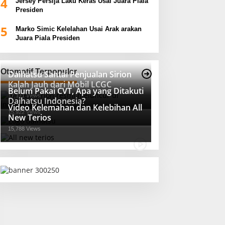
4
Jersey Persija Laku Keras Usai Juara Piala
Presiden
5
Marko Simic Kelelahan Usai Arak arakan
Juara Piala Presiden
Otomotif Terpopuler
Daihatsu Santai Penjualan Sirion
Kalah Jauh dari Mobil LCGC
Belum Pakai CVT, Apa yang Ditakuti
17,171 Views
Daihatsu Indonesia?
Video Kelemahan dan Kelebihan All
15,922 Views
New Terios
15,788 Views