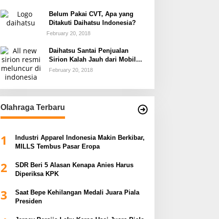
Belum Pakai CVT, Apa yang
Ditakuti Daihatsu Indonesia?
February 20, 2018
Daihatsu Santai Penjualan
Sirion Kalah Jauh dari Mobil
LCGC
February 20, 2018
Olahraga Terbaru
1
Industri Apparel Indonesia Makin Berkibar,
MILLS Tembus Pasar Eropa
2
SDR Beri 5 Alasan Kenapa Anies Harus
Diperiksa KPK
3
Saat Bepe Kehilangan Medali Juara Piala
Presiden