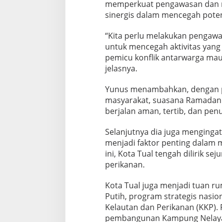
s
memperkuat pengawasan dan 
S
sinergis dalam mencegah potens
e
l
“Kita perlu melakukan pengawa
a
m
untuk mencegah aktivitas yan
a
pemicu konflik antarwarga mau
R
jelasnya.
a
m
Yunus menambahkan, dengan par
a
d
masyarakat, suasana Ramadan 
a
berjalan aman, tertib, dan pen
n
Selanjutnya dia juga menginga
menjadi faktor penting dalam
ini, Kota Tual tengah dilirik se
perikanan.
Kota Tual juga menjadi tuan 
Putih, program strategis nasi
Kelautan dan Perikanan (KKP).
pembangunan Kampung Nelayan