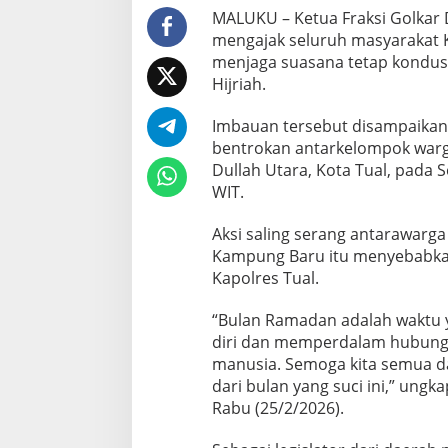
n
MALUKU – Ketua Fraksi Golkar 
d
mengajak seluruh masyarakat 
i
menjaga suasana tetap kondus
F
Hijriah.
i
d
a
Imbauan tersebut disampaikan
t
bentrokan antarkelompok warg
a
Dullah Utara, Kota Tual, pada S
n
WIT.
,
D
P
Aksi saling serang antarawar
R
Kampung Baru itu menyebabka
D
Kapolres Tual.
M
a
“Bulan Ramadan adalah waktu 
l
u
diri dan memperdalam hubung
k
manusia. Semoga kita semua 
u
dari bulan yang suci ini,” ung
S
Rabu (25/2/2026).
e
r
u