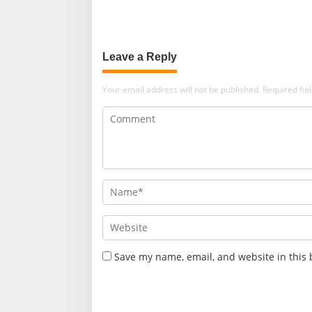
t
i
o
Leave a Reply
n
Your email address will not be published.
Required fi
Save my name, email, and website in this 