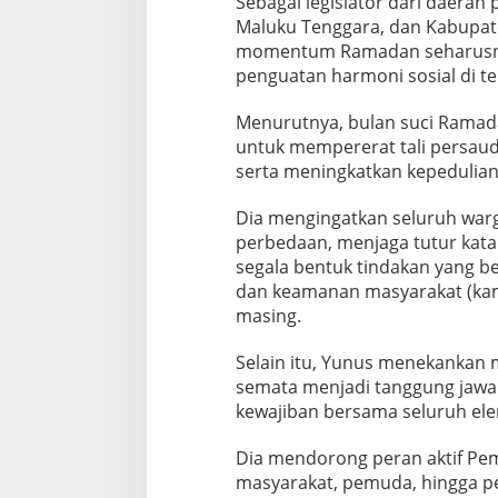
Sebagai legislator dari daerah
k
Maluku Tenggara, dan Kabupat
a
momentum Ramadan seharusnya
n
penguatan harmoni sosial di t
P
e
r
Menurutnya, bulan suci Ramad
s
untuk mempererat tali persaud
a
serta meningkatkan kepedulia
t
u
Dia mengingatkan seluruh warg
a
n
perbedaan, menjaga tutur kata
d
segala bentuk tindakan yang b
a
dan keamanan masyarakat (kam
n
masing.
S
t
a
Selain itu, Yunus menekankan 
b
semata menjadi tanggung jawa
i
kewajiban bersama seluruh el
l
i
Dia mendorong peran aktif Pe
t
a
masyarakat, pemuda, hingga p