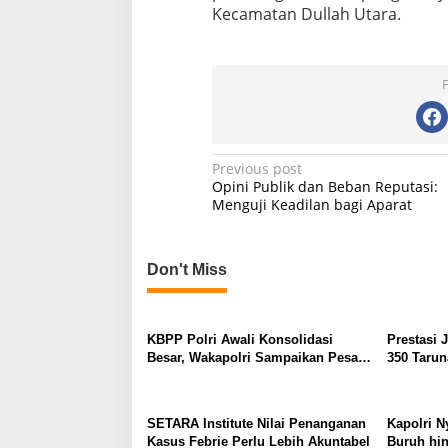
Kecamatan Dullah Utara.
P
Previous post
Opini Publik dan Beban Reputasi:
o
Menguji Keadilan bagi Aparat
s
t
Don't Miss
n
a
v
KBPP Polri Awali Konsolidasi
Prestasi 
Besar, Wakapolri Sampaikan Pesan
350 Tarun
i
Khusus
g
a
SETARA Institute Nilai Penanganan
Kapolri N
Kasus Febrie Perlu Lebih Akuntabel
Buruh hin