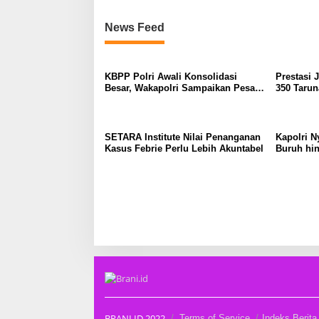
News Feed
KBPP Polri Awali Konsolidasi
Prestasi 
Besar, Wakapolri Sampaikan Pesan
350 Tarun
Khusus
SETARA Institute Nilai Penanganan
Kapolri N
Kasus Febrie Perlu Lebih Akuntabel
Buruh hin
BRANI.ID 2022
Terms of Service
Indeks Berita