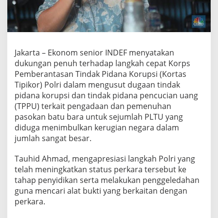
i
K
e
b
e
r
Jakarta – Ekonom senior INDEF menyatakan
a
dukungan penuh terhadap langkah cepat Korps
n
Pemberantasan Tindak Pidana Korupsi (Kortas
i
Tipikor) Polri dalam mengusut dugaan tindak
a
n
pidana korupsi dan tindak pidana pencucian uang
P
(TPPU) terkait pengadaan dan pemenuhan
o
pasokan batu bara untuk sejumlah PLTU yang
l
diduga menimbulkan kerugian negara dalam
r
i
jumlah sangat besar.
U
n
Tauhid Ahmad, mengapresiasi langkah Polri yang
g
telah meningkatkan status perkara tersebut ke
k
tahap penyidikan serta melakukan penggeledahan
a
p
guna mencari alat bukti yang berkaitan dengan
D
perkara.
u
g