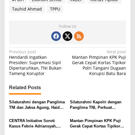
Tauhid Ahmad
TPPU
Follow Us
P
Previous post
Next post
Hendardi Ingatkan
Mantan Pimpinan KPK Puji
o
Presiden: Supremasi Sipil
Gerak Cepat Kortas Tipikor
Dipertaruhkan, TNI Bukan
Polri Tangani Dugaan
s
Tameng Koruptor
Korupsi Batu Bara
t
n
Related Posts
a
v
Silaturahmi dengan Panglima
Silaturahmi Kapolri dengan
TNI dan Jaksa Agung, Haidar
Panglima TNI, Perkuat
i
Alwi Puji Kepemimpinan
Komunikasi dan Soliditas
Kapolri
Antar-Institusi
g
CENTRA Initiative Soroti
Mantan Pimpinan KPK Puji
Kasus Febrie Adriansyah,
Gerak Cepat Kortas Tipikor
a
Transparansi Jadi Kunci
Polri Tangani Dugaan