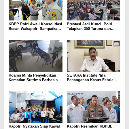
KBPP Polri Awali Konsolidasi
Prestasi Jadi Kunci, Polri
Besar, Wakapolri Sampaikan
Tetapkan 350 Taruna dan
Pesan Khusus
Taruni Akpol 2026
Koalisi Minta Penyelidikan
SETARA Institute Nilai
Kematian Sutrimo Berbasis
Penanganan Kasus Febrie
Bukti
Perlu Lebih Akuntabel
Kapolri Nyatakan Siap Kawal
Kapolri Resmikan KBPBI,