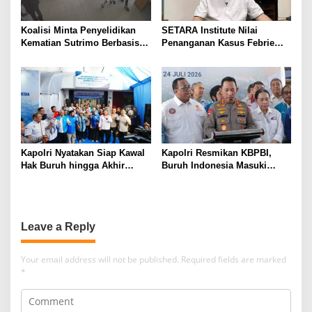
Koalisi Minta Penyelidikan
SETARA Institute Nilai
Kematian Sutrimo Berbasis
Penanganan Kasus Febrie
Bukti
Perlu Lebih Akuntabel
Kapolri Nyatakan Siap Kawal
Kapolri Resmikan KBPBI,
Hak Buruh hingga Akhir
Buruh Indonesia Masuki
Hayat
Babak Baru
Leave a Reply
Your email address will not be published.
Required fields are marked
*