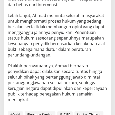
i
dan bebas dari intervensi.
k
a
Lebih lanjut, Ahmad meminta seluruh masyarakat
n
untuk menghormati proses hukum yang sedang
N
berjalan serta tidak membangun opini yang dapat
e
g
mengganggu jalannya penyidikan. Penentuan
a
status hukum seseorang sepenuhnya merupakan
r
kewenangan penyidik berdasarkan kecukupan alat
a
bukti sebagaimana diatur dalam peraturan
perundang-undangan.
Di akhir pernyataannya, Ahmad berharap
penyidikan dapat dilakukan secara tuntas hingga
seluruh pihak yang bertanggung jawab dimintai
pertanggungjawaban sesuai hukum, sehingga
kerugian negara dapat dipulihkan dan kepercayaan
publik terhadap penegakan hukum semakin
meningkat.
#Polri
Ekonom Senior
INDEF
Kortas Tipikor