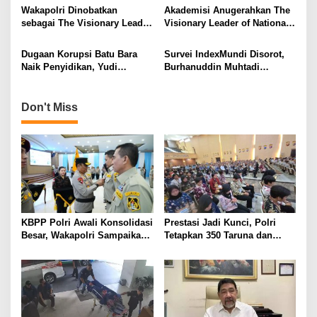
t
Pulihkan Kepercayaan Publik
Korupsi Batu Bara
Wakapolri Dinobatkan
Akademisi Anugerahkan The
i
sebagai The Visionary Leader
Visionary Leader of National
of National Security 2026
Security kepada Wakapolri
o
Dugaan Korupsi Batu Bara
Survei IndexMundi Disorot,
n
Naik Penyidikan, Yudi
Burhanuddin Muhtadi
Purnomo: Langkah Polri
Beberkan Sejumlah
Sudah Tepat
Kelemahan Metodologi
Don't Miss
KBPP Polri Awali Konsolidasi
Prestasi Jadi Kunci, Polri
Besar, Wakapolri Sampaikan
Tetapkan 350 Taruna dan
Pesan Khusus
Taruni Akpol 2026