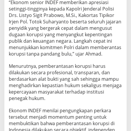
“Ekonom senior INDEF memberikan apresiasi
a
setinggi-tingginya kepada Kapolri Jenderal Polisi
a
n
Drs. Listyo Sigit Prabowo, M.Si., Kakortas Tipikor
K
Irjen Pol. Totok Suharyanto beserta seluruh jajaran
o
penyidik yang bergerak cepat dalam mengusut
r
dugaan korupsi yang menyangkut kepentingan
u
publik dan keuangan negara. Langkah cepat ini
p
s
menunjukkan komitmen Polri dalam memberantas
i
korupsi tanpa pandang bulu,” ujar Ahmad.
B
a
Menurutnya, pemberantasan korupsi harus
t
dilakukan secara profesional, transparan, dan
u
B
berdasarkan alat bukti yang sah sehingga mampu
a
menghadirkan kepastian hukum sekaligus menjaga
r
kepercayaan masyarakat terhadap institusi
a
penegak hukum.
y
a
n
Ekonom INDEF menilai pengungkapan perkara
g
tersebut menjadi momentum penting untuk
R
membuktikan bahwa pemberantasan korupsi di
u
Indonesia dilakukan secara objektif, independen,
g