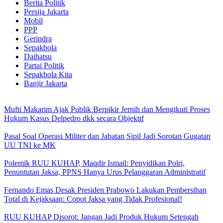
Berita Politik
Persija Jakarta
Mobil
PPP
Gerindra
Sepakbola
Daihatsu
Partai Politik
Sepakbola Kita
Banjir Jakarta
Mufti Makarim Ajak Publik Berpikir Jernih dan Mengikuti Proses
Hukum Kasus Delpedro dkk secara Objektif
Pasal Soal Operasi Militer dan Jabatan Sipil Jadi Sorotan Gugatan
UU TNI ke MK
Polemik RUU KUHAP, Maqdir Ismail: Penyidikan Polri,
Penuntutan Jaksa, PPNS Hanya Urus Pelanggaran Administratif
Fernando Emas Desak Presiden Prabowo Lakukan Pembersihan
Total di Kejaksaan: Copot Jaksa yang Tidak Profesional!
RUU KUHAP Disorot: Jangan Jadi Produk Hukum Setengah