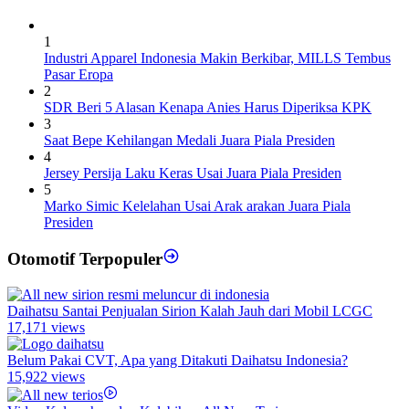
1
Industri Apparel Indonesia Makin Berkibar, MILLS Tembus
Pasar Eropa
2
SDR Beri 5 Alasan Kenapa Anies Harus Diperiksa KPK
3
Saat Bepe Kehilangan Medali Juara Piala Presiden
4
Jersey Persija Laku Keras Usai Juara Piala Presiden
5
Marko Simic Kelelahan Usai Arak arakan Juara Piala
Presiden
Otomotif Terpopuler
Daihatsu Santai Penjualan Sirion Kalah Jauh dari Mobil LCGC
17,171 views
Belum Pakai CVT, Apa yang Ditakuti Daihatsu Indonesia?
15,922 views