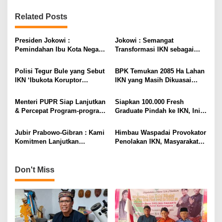
n
Related Posts
a
v
Presiden Jokowi :
Jokowi : Semangat
i
Pemindahan Ibu Kota Negara
Transformasi IKN sebagai
Harus Benar-benar Siap
Kota Masa Depan Jangan
g
Padam
Polisi Tegur Bule yang Sebut
BPK Temukan 2085 Ha Lahan
a
IKN ‘Ibukota Koruptor
IKN yang Masih Dikuasai
t
Nepotisme’, Ini Alasannya
Pihak Lain
i
Menteri PUPR Siap Lanjutkan
Siapkan 100.000 Fresh
& Percepat Program-program
Graduate Pindah ke IKN, Ini
o
Otorita IKN
Kata Menteri PAN RB
n
Jubir Prabowo-Gibran : Kami
Himbau Waspadai Provokator
Komitmen Lanjutkan
Penolakan IKN, Masyarakat
Pembangunan IKN
Sepaku : Kami Bersyukur dan
Siap Kawal
Pembangunannya!
Don't Miss