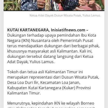
S
D
M
Ketua Adat Dayak Dusun Wisata Putak, Yulius Lamus.
L
o
k
a
KUTAI KARTANEGARA, Inisiatifnews.com –
l
Dukungan terhadap upaya pemindahan Ibu Kota
D
Negara (IKN) Nusantara oleh Pemerintah Pusat
i
terus mendapatkan dukungan dari berbagai pihak,
t
khususnya masyarakat asli Kalimantan. Kali ini,
i
n
dukungan tersebut datang langsung dari Ketua
g
Adat Dayak, Yulius Lamus.
k
a
Tokoh dan tetua asli Kalimantan Timur ini
t
merupakan representasi dari Dusun Wisata Putak,
k
a
Desa Loa Duri Ilir, Kecamatan Loa Janan,
n
Kabupaten Kutai Kartanegara (Kukar) Provinsi
S
Kalimantan Timur.
a
m
Menurutnya, kepindahan IKN ke wilayah Borneo
b
u