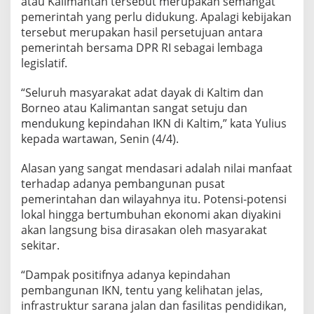
atau Kalimantan tersebut merupakan semangat
t
pemerintah yang perlu didukung. Apalagi kebijakan
I
tersebut merupakan hasil persetujuan antara
K
pemerintah bersama DPR RI sebagai lembaga
N
N
legislatif.
u
s
“Seluruh masyarakat adat dayak di Kaltim dan
a
Borneo atau Kalimantan sangat setuju dan
n
mendukung kepindahan IKN di Kaltim,” kata Yulius
t
a
kepada wartawan, Senin (4/4).
r
a
Alasan yang sangat mendasari adalah nilai manfaat
terhadap adanya pembangunan pusat
pemerintahan dan wilayahnya itu. Potensi-potensi
lokal hingga bertumbuhan ekonomi akan diyakini
akan langsung bisa dirasakan oleh masyarakat
sekitar.
“Dampak positifnya adanya kepindahan
pembangunan IKN, tentu yang kelihatan jelas,
infrastruktur sarana jalan dan fasilitas pendidikan,