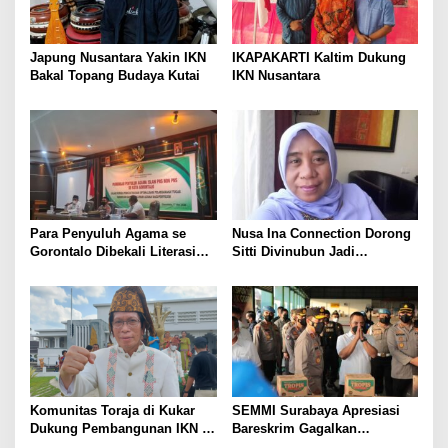
Japung Nusantara Yakin IKN
IKAPAKARTI Kaltim Dukung
Bakal Topang Budaya Kutai
IKN Nusantara
Para Penyuluh Agama se
Nusa Ina Connection Dorong
Gorontalo Dibekali Literasi
Sitti Divinubun Jadi
Tangkal Radikalisme
Komisioner Bawaslu Maluku
Komunitas Toraja di Kukar
SEMMI Surabaya Apresiasi
Dukung Pembangunan IKN di
Bareskrim Gagalkan
Kaltim
Penyelundupan Migor di