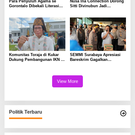
Para Penyuluh Agama se
Nusa Ina Connection Dorong
Gorontalo Dibekali Literasi
Sitti Divinubun Jadi
Tangkal Radikalisme
Komisioner Bawaslu Maluku
Komunitas Toraja di Kukar
SEMMI Surabaya Apresiasi
Dukung Pembangunan IKN di
Bareskrim Gagalkan
Kaltim
Penyelundupan Migor di
Pelabuhan Tanjung Perak
View More
Politik Terbaru