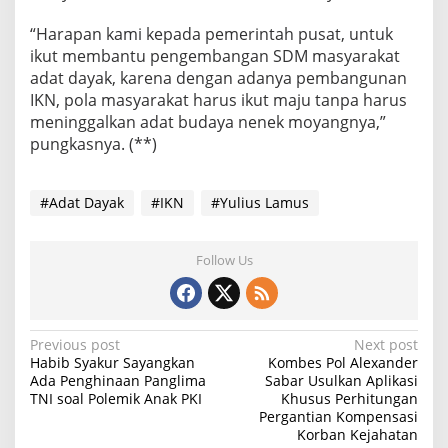
“Harapan kami kepada pemerintah pusat, untuk
ikut membantu pengembangan SDM masyarakat
adat dayak, karena dengan adanya pembangunan
IKN, pola masyarakat harus ikut maju tanpa harus
meninggalkan adat budaya nenek moyangnya,”
pungkasnya. (**)
#Adat Dayak
#IKN
#Yulius Lamus
Follow Us
P
Previous post
Next post
Habib Syakur Sayangkan
Kombes Pol Alexander
o
Ada Penghinaan Panglima
Sabar Usulkan Aplikasi
TNI soal Polemik Anak PKI
Khusus Perhitungan
s
Pergantian Kompensasi
t
Korban Kejahatan