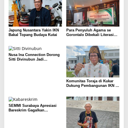
Japung Nusantara Yakin IKN
Para Penyuluh Agama se
Bakal Topang Budaya Kutai
Gorontalo Dibekali Literasi
Tangkal Radikalisme
Nusa Ina Connection Dorong
Sitti Divinubun Jadi
Komisioner Bawaslu Maluku
Komunitas Toraja di Kukar
Dukung Pembangunan IKN di
Kaltim
SEMMI Surabaya Apresiasi
Bareskrim Gagalkan
Penyelundupan Migor di
Pelabuhan Tanjung Perak