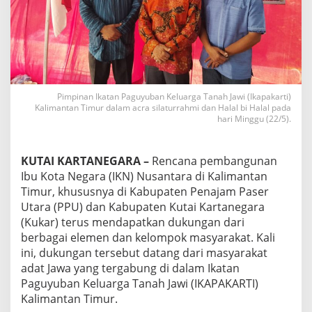
u
n
g
I
K
N
N
u
Pimpinan Ikatan Paguyuban Keluarga Tanah Jawi (Ikapakarti)
Kalimantan Timur dalam acra silaturrahmi dan Halal bi Halal pada
s
hari Minggu (22/5).
a
n
t
a
KUTAI KARTANEGARA –
Rencana pembangunan
r
Ibu Kota Negara (IKN) Nusantara di Kalimantan
a
Timur, khususnya di Kabupaten Penajam Paser
Utara (PPU) dan Kabupaten Kutai Kartanegara
(Kukar) terus mendapatkan dukungan dari
berbagai elemen dan kelompok masyarakat. Kali
ini, dukungan tersebut datang dari masyarakat
adat Jawa yang tergabung di dalam Ikatan
Paguyuban Keluarga Tanah Jawi (IKAPAKARTI)
Kalimantan Timur.