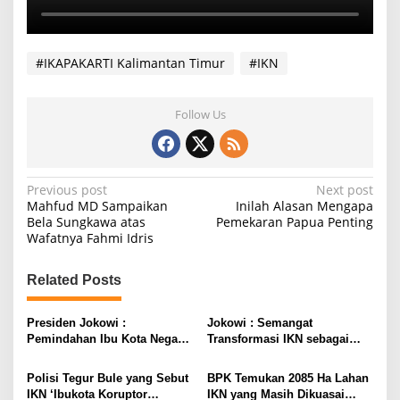
#IKAPAKARTI Kalimantan Timur
#IKN
Follow Us
P
Previous post
Next post
Mahfud MD Sampaikan
Inilah Alasan Mengapa
o
Bela Sungkawa atas
Pemekaran Papua Penting
Wafatnya Fahmi Idris
s
t
Related Posts
n
a
Presiden Jokowi :
Jokowi : Semangat
v
Pemindahan Ibu Kota Negara
Transformasi IKN sebagai
Harus Benar-benar Siap
Kota Masa Depan Jangan
i
Padam
Polisi Tegur Bule yang Sebut
BPK Temukan 2085 Ha Lahan
g
IKN ‘Ibukota Koruptor
IKN yang Masih Dikuasai