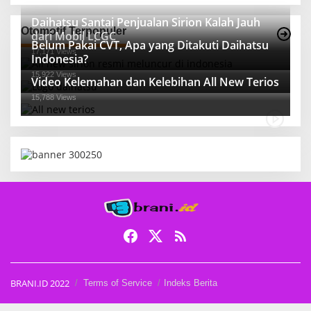
Daihatsu Santai Penjualan Sirion Kalah Jauh
Otomotif Terpopuler
dari Mobil LCGC
Belum Pakai CVT, Apa yang Ditakuti Daihatsu
17,171 Views
Indonesia?
15,922 Views
Video Kelemahan dan Kelebihan All New Terios
15,788 Views
BRANI.ID 2022
Terms of Service
Indeks Berita