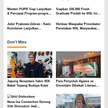
Nepotisme’, Ini Alasannya
Pihak Lain
a
Menteri PUPR Siap Lanjutkan
Siapkan 100.000 Fresh
t
& Percepat Program-program
Graduate Pindah ke IKN, Ini
i
Otorita IKN
Kata Menteri PAN RB
o
Jubir Prabowo-Gibran : Kami
Himbau Waspadai Provokator
Komitmen Lanjutkan
Penolakan IKN, Masyarakat
n
Pembangunan IKN
Sepaku : Kami Bersyukur dan
Siap Kawal
Pembangunannya!
Don't Miss
Japung Nusantara Yakin IKN
Para Penyuluh Agama se
Bakal Topang Budaya Kutai
Gorontalo Dibekali Literasi
Tangkal Radikalisme
Nusa Ina Connection Dorong
Sitti Divinubun Jadi