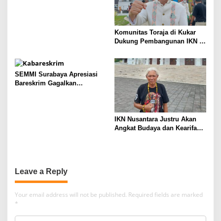
Komisioner Bawaslu Maluku
Komunitas Toraja di Kukar
Dukung Pembangunan IKN di
Kaltim
SEMMI Surabaya Apresiasi
Bareskrim Gagalkan
Penyelundupan Migor di
Pelabuhan Tanjung Perak
IKN Nusantara Justru Akan
Angkat Budaya dan Kearifan
Lokal Kraton Kutai
Kertanegara
Leave a Reply
Your email address will not be published.
Required fields are marked
*