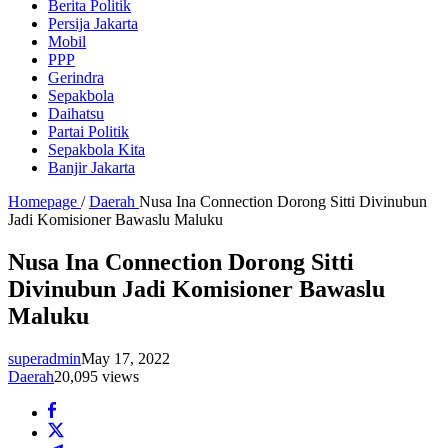
Berita Politik
Persija Jakarta
Mobil
PPP
Gerindra
Sepakbola
Daihatsu
Partai Politik
Sepakbola Kita
Banjir Jakarta
Homepage
/
Daerah
Nusa Ina Connection Dorong Sitti Divinubun
Jadi Komisioner Bawaslu Maluku
Nusa Ina Connection Dorong Sitti
Divinubun Jadi Komisioner Bawaslu
Maluku
superadmin
May 17, 2022
Daerah
20,095 views