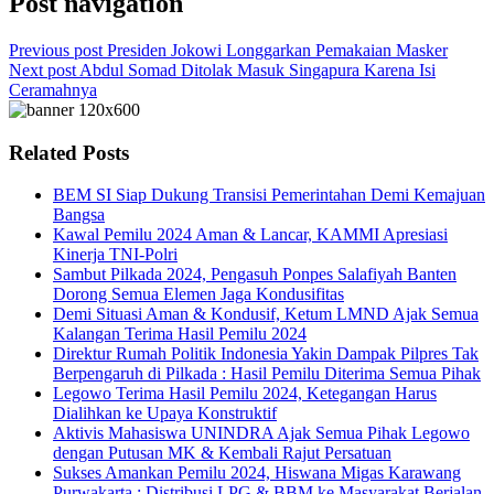
Post navigation
Previous post
Presiden Jokowi Longgarkan Pemakaian Masker
Next post
Abdul Somad Ditolak Masuk Singapura Karena Isi
Ceramahnya
Related Posts
BEM SI Siap Dukung Transisi Pemerintahan Demi Kemajuan
Bangsa
Kawal Pemilu 2024 Aman & Lancar, KAMMI Apresiasi
Kinerja TNI-Polri
Sambut Pilkada 2024, Pengasuh Ponpes Salafiyah Banten
Dorong Semua Elemen Jaga Kondusifitas
Demi Situasi Aman & Kondusif, Ketum LMND Ajak Semua
Kalangan Terima Hasil Pemilu 2024
Direktur Rumah Politik Indonesia Yakin Dampak Pilpres Tak
Berpengaruh di Pilkada : Hasil Pemilu Diterima Semua Pihak
Legowo Terima Hasil Pemilu 2024, Ketegangan Harus
Dialihkan ke Upaya Konstruktif
Aktivis Mahasiswa UNINDRA Ajak Semua Pihak Legowo
dengan Putusan MK & Kembali Rajut Persatuan
Sukses Amankan Pemilu 2024, Hiswana Migas Karawang
Purwakarta : Distribusi LPG & BBM ke Masyarakat Berjalan