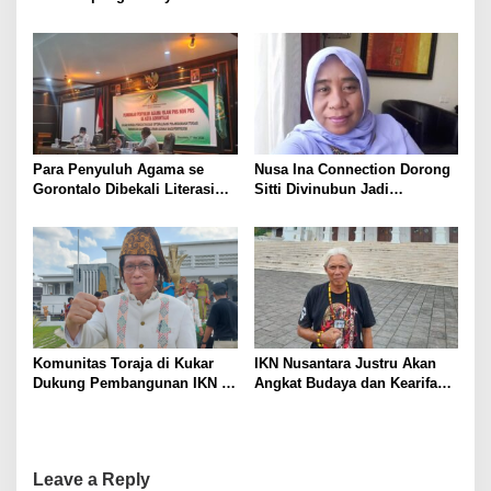
i
o
n
Para Penyuluh Agama se
Nusa Ina Connection Dorong
Gorontalo Dibekali Literasi
Sitti Divinubun Jadi
Tangkal Radikalisme
Komisioner Bawaslu Maluku
Komunitas Toraja di Kukar
IKN Nusantara Justru Akan
Dukung Pembangunan IKN di
Angkat Budaya dan Kearifan
Kaltim
Lokal Kraton Kutai
Kertanegara
Leave a Reply