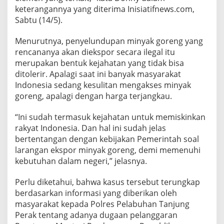
l
keterangannya yang diterima Inisiatifnews.com,
u
Sabtu (14/5).
n
d
Menurutnya, penyelundupan minyak goreng yang
u
rencananya akan diekspor secara ilegal itu
p
a
merupakan bentuk kejahatan yang tidak bisa
n
ditolerir. Apalagi saat ini banyak masyarakat
M
Indonesia sedang kesulitan mengakses minyak
i
goreng, apalagi dengan harga terjangkau.
g
o
r
“Ini sudah termasuk kejahatan untuk memiskinkan
d
rakyat Indonesia. Dan hal ini sudah jelas
i
bertentangan dengan kebijakan Pemerintah soal
P
larangan ekspor minyak goreng, demi memenuhi
e
kebutuhan dalam negeri,” jelasnya.
l
a
b
Perlu diketahui, bahwa kasus tersebut terungkap
u
berdasarkan informasi yang diberikan oleh
h
masyarakat kepada Polres Pelabuhan Tanjung
a
Perak tentang adanya dugaan pelanggaran
n
T