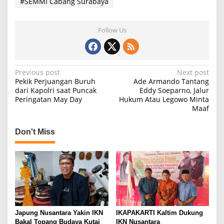
#SEMMI Cabang Surabaya
Follow Us
P
Previous post
Next post
Pekik Perjuangan Buruh
Ade Armando Tantang
o
dari Kapolri saat Puncak
Eddy Soeparno, Jalur
Peringatan May Day
Hukum Atau Legowo Minta
s
Maaf
t
n
Don't Miss
a
v
i
g
a
t
Japung Nusantara Yakin IKN
IKAPAKARTI Kaltim Dukung
Bakal Topang Budaya Kutai
IKN Nusantara