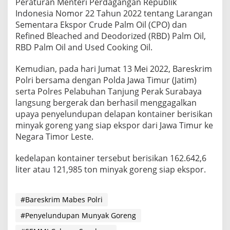
Peraturan Menteri Perdagangan Republik
a
Indonesia Nomor 22 Tahun 2022 tentang Larangan
n
Sementara Ekspor Crude Palm Oil (CPO) dan
j
Refined Bleached and Deodorized (RBD) Palm Oil,
u
n
RBD Palm Oil and Used Cooking Oil.
g
P
Kemudian, pada hari Jumat 13 Mei 2022, Bareskrim
e
Polri bersama dengan Polda Jawa Timur (Jatim)
r
serta Polres Pelabuhan Tanjung Perak Surabaya
a
k
langsung bergerak dan berhasil menggagalkan
upaya penyelundupan delapan kontainer berisikan
minyak goreng yang siap ekspor dari Jawa Timur ke
Negara Timor Leste.
kedelapan kontainer tersebut berisikan 162.642,6
liter atau 121,985 ton minyak goreng siap ekspor.
#Bareskrim Mabes Polri
#Penyelundupan Munyak Goreng