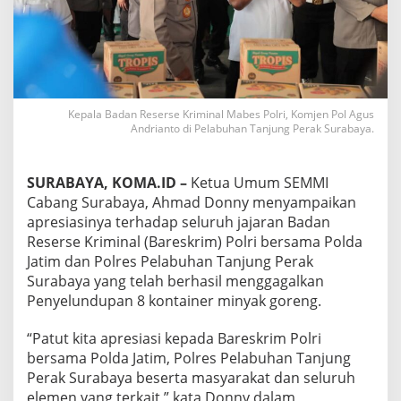
a
s
i
B
a
r
e
Kepala Badan Reserse Kriminal Mabes Polri, Komjen Pol Agus
s
Andrianto di Pelabuhan Tanjung Perak Surabaya.
k
r
i
SURABAYA, KOMA.ID –
Ketua Umum SEMMI
m
Cabang Surabaya, Ahmad Donny menyampaikan
G
apresiasinya terhadap seluruh jajaran Badan
a
g
Reserse Kriminal (Bareskrim) Polri bersama Polda
a
Jatim dan Polres Pelabuhan Tanjung Perak
l
Surabaya yang telah berhasil menggagalkan
k
Penyelundupan 8 kontainer minyak goreng.
a
n
P
“Patut kita apresiasi kepada Bareskrim Polri
e
bersama Polda Jatim, Polres Pelabuhan Tanjung
n
Perak Surabaya beserta masyarakat dan seluruh
y
elemen yang terkait,” kata Donny dalam
e