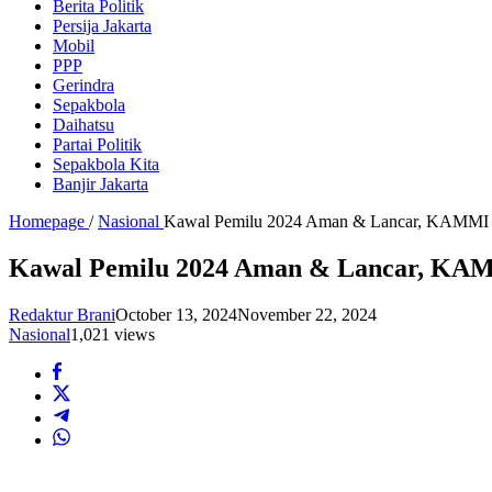
Berita Politik
Persija Jakarta
Mobil
PPP
Gerindra
Sepakbola
Daihatsu
Partai Politik
Sepakbola Kita
Banjir Jakarta
Homepage
/
Nasional
Kawal Pemilu 2024 Aman & Lancar, KAMMI Ap
Kawal Pemilu 2024 Aman & Lancar, KAMM
Redaktur Brani
October 13, 2024
November 22, 2024
Nasional
1,021 views