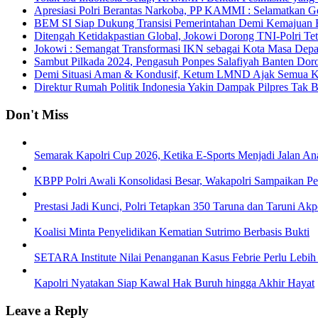
Apresiasi Polri Berantas Narkoba, PP KAMMI : Selamatkan 
BEM SI Siap Dukung Transisi Pemerintahan Demi Kemajuan 
Ditengah Ketidakpastian Global, Jokowi Dorong TNI-Polri Tetap
Jokowi : Semangat Transformasi IKN sebagai Kota Masa Dep
Sambut Pilkada 2024, Pengasuh Ponpes Salafiyah Banten Dor
Demi Situasi Aman & Kondusif, Ketum LMND Ajak Semua Ka
Direktur Rumah Politik Indonesia Yakin Dampak Pilpres Tak B
Don't Miss
Semarak Kapolri Cup 2026, Ketika E-Sports Menjadi Jalan A
KBPP Polri Awali Konsolidasi Besar, Wakapolri Sampaikan P
Prestasi Jadi Kunci, Polri Tetapkan 350 Taruna dan Taruni Ak
Koalisi Minta Penyelidikan Kematian Sutrimo Berbasis Bukti
SETARA Institute Nilai Penanganan Kasus Febrie Perlu Lebih
Kapolri Nyatakan Siap Kawal Hak Buruh hingga Akhir Hayat
Leave a Reply