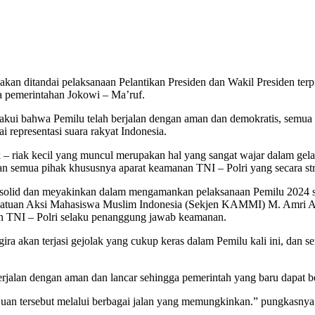
akan ditandai pelaksanaan Pelantikan Presiden dan Wakil Presiden ter
 pemerintahan Jokowi – Ma’ruf.
akui bahwa Pemilu telah berjalan dengan aman dan demokratis, semua atu
ai representasi suara rakyat Indonesia.
iak – riak kecil yang muncul merupakan hal yang sangat wajar dalam ge
ran semua pihak khususnya aparat keamanan TNI – Polri yang secara str
g solid dan meyakinkan dalam mengamankan pelaksanaan Pemilu 2024 se
Kesatuan Aksi Mahasiswa Muslim Indonesia (Sekjen KAMMI) M. Amri A
eran TNI – Polri selaku penanggung jawab keamanan.
ira akan terjasi gejolak yang cukup keras dalam Pemilu kali ini, dan se
berjalan dengan aman dan lancar sehingga pemerintah yang baru dapat 
juan tersebut melalui berbagai jalan yang memungkinkan.” pungkasnya