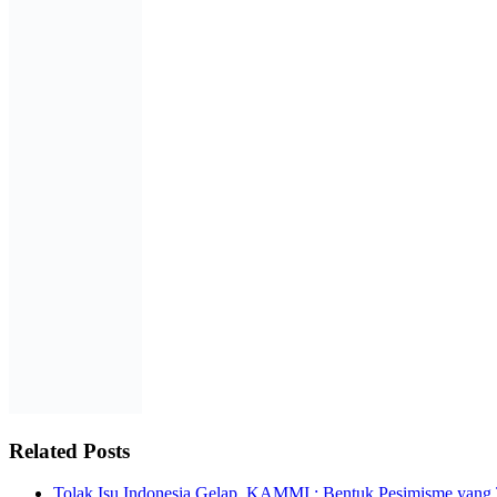
Related Posts
Tolak Isu Indonesia Gelap, KAMMI : Bentuk Pesimisme yang 