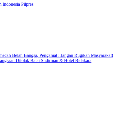
 Indonesia
Pilpres
ecah Belah Bangsa, Pengamat : Jangan Rugikan Masyarakat!
ebangsaan Ditolak Balai Sudirman & Hotel Bidakara