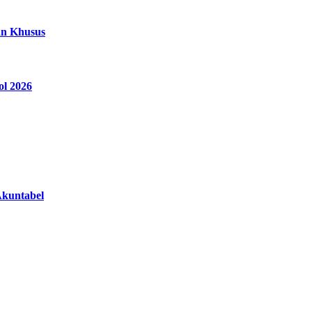
an Khusus
ol 2026
Akuntabel