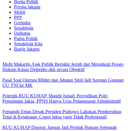
Berita Politik
Persija Jakarta
Mobil
PPP
Gerindra
Sepakbola
Daihatsu
Partai Politik
Sepakbola Kita
Banjir Jakarta
Mufti Makarim Ajak Publik Berpikir Jernih dan Mengikuti Proses
Hukum Kasus Delpedro dkk secara Objektif
Pasal Soal Operasi Militer dan Jabatan Sipil Jadi Sorotan Gugatan
UU TNI ke MK
Polemik RUU KUHAP, Maqdir Ismail: Penyidikan Polri,
Penuntutan Jaksa, PPNS Hanya Urus Pelanggaran Administratif
Fernando Emas Desak Presiden Prabowo Lakukan Pembersihan
Total di Kejaksaan: Copot Jaksa yang Tidak Profesional!
RUU KUHAP Disorot: Jangan Jadi Produk Hukum Setengah