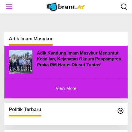
S
k
i
p
t
o
c
Adik Imam Masykur
o
n
t
Adik Kandung Imam Masykur Menuntut
e
Keadilan, Kejahatan Oknum Paspampres
n
Praka RM Harus Diusut Tuntas!
t
View More
Politik Terbaru