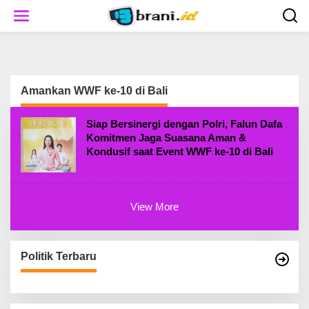
S
k
i
p
t
o
c
Amankan WWF ke-10 di Bali
o
n
t
Siap Bersinergi dengan Polri, Falun Dafa
e
Komitmen Jaga Suasana Aman &
n
Kondusif saat Event WWF ke-10 di Bali
t
View More
Politik Terbaru