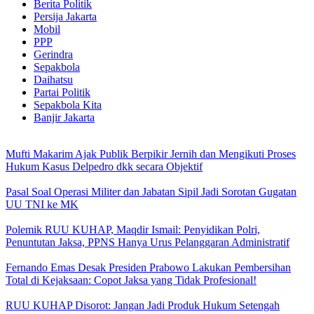
Berita Politik
Persija Jakarta
Mobil
PPP
Gerindra
Sepakbola
Daihatsu
Partai Politik
Sepakbola Kita
Banjir Jakarta
Mufti Makarim Ajak Publik Berpikir Jernih dan Mengikuti Proses
Hukum Kasus Delpedro dkk secara Objektif
Pasal Soal Operasi Militer dan Jabatan Sipil Jadi Sorotan Gugatan
UU TNI ke MK
Polemik RUU KUHAP, Maqdir Ismail: Penyidikan Polri,
Penuntutan Jaksa, PPNS Hanya Urus Pelanggaran Administratif
Fernando Emas Desak Presiden Prabowo Lakukan Pembersihan
Total di Kejaksaan: Copot Jaksa yang Tidak Profesional!
RUU KUHAP Disorot: Jangan Jadi Produk Hukum Setengah