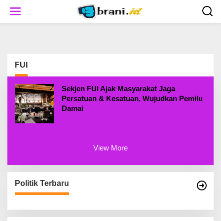
S
k
i
p
t
o
c
FUI
o
n
t
Sekjen FUI Ajak Masyarakat Jaga
e
Persatuan & Kesatuan, Wujudkan Pemilu
n
Damai
t
View More
Politik Terbaru