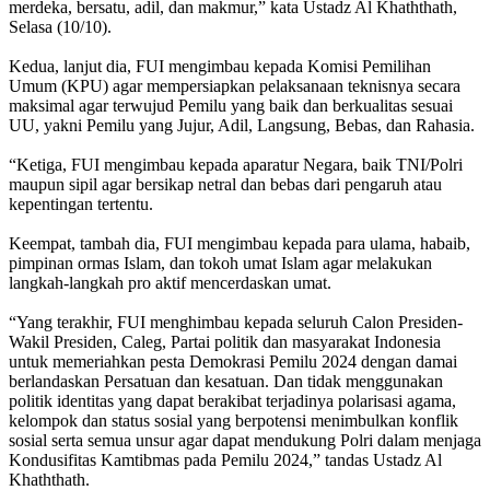
merdeka, bersatu, adil, dan makmur,” kata Ustadz Al Khaththath,
Selasa (10/10).
Kedua, lanjut dia, FUI mengimbau kepada Komisi Pemilihan
Umum (KPU) agar mempersiapkan pelaksanaan teknisnya secara
maksimal agar terwujud Pemilu yang baik dan berkualitas sesuai
UU, yakni Pemilu yang Jujur, Adil, Langsung, Bebas, dan Rahasia.
“Ketiga, FUI mengimbau kepada aparatur Negara, baik TNI/Polri
maupun sipil agar bersikap netral dan bebas dari pengaruh atau
kepentingan tertentu.
Keempat, tambah dia, FUI mengimbau kepada para ulama, habaib,
pimpinan ormas Islam, dan tokoh umat Islam agar melakukan
langkah-langkah pro aktif mencerdaskan umat.
“Yang terakhir, FUI menghimbau kepada seluruh Calon Presiden-
Wakil Presiden, Caleg, Partai politik dan masyarakat Indonesia
untuk memeriahkan pesta Demokrasi Pemilu 2024 dengan damai
berlandaskan Persatuan dan kesatuan. Dan tidak menggunakan
politik identitas yang dapat berakibat terjadinya polarisasi agama,
kelompok dan status sosial yang berpotensi menimbulkan konflik
sosial serta semua unsur agar dapat mendukung Polri dalam menjaga
Kondusifitas Kamtibmas pada Pemilu 2024,” tandas Ustadz Al
Khaththath.