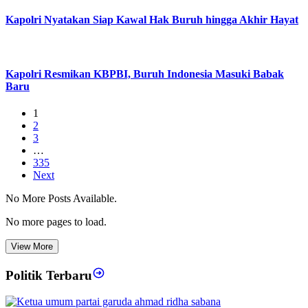
Kapolri Nyatakan Siap Kawal Hak Buruh hingga Akhir Hayat
Kapolri Resmikan KBPBI, Buruh Indonesia Masuki Babak
Baru
1
2
3
…
335
Next
No More Posts Available.
No more pages to load.
View More
Politik Terbaru