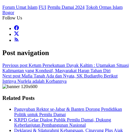
Forum Umat Islam
FUI
Pemilu Damai 2024
Tokoh Ormas Islam
Bogor
Follow Us
Post navigation
Previous post
Ketum Persekutuan Dayak Kaltim : Utamakan Situasi
Kalimantan yang Kondusif, Masyarakat Harap Tahan Diri
Next post
Mafia Tanah Ada dan Nyata, SK Budiardjo Berikut
Istrinya Nurlela adalah Korbannya
Related Posts
Paguyuban Rektor se-Jabar & Banten Dorong Pendidikan
Politik untuk Pemilu Damai
KRPD Gelar Dialog Publik Pemilu Damai, Dukung
Keberlanjutan Pembangunan Nasional
Deklarasi & Silaturahmi Kebangsaan, Cipayung Plus Ajak