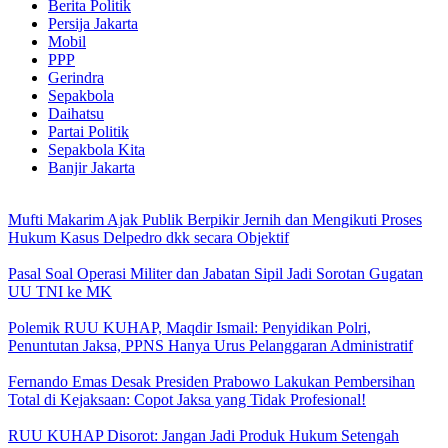
Berita Politik
Persija Jakarta
Mobil
PPP
Gerindra
Sepakbola
Daihatsu
Partai Politik
Sepakbola Kita
Banjir Jakarta
Mufti Makarim Ajak Publik Berpikir Jernih dan Mengikuti Proses
Hukum Kasus Delpedro dkk secara Objektif
Pasal Soal Operasi Militer dan Jabatan Sipil Jadi Sorotan Gugatan
UU TNI ke MK
Polemik RUU KUHAP, Maqdir Ismail: Penyidikan Polri,
Penuntutan Jaksa, PPNS Hanya Urus Pelanggaran Administratif
Fernando Emas Desak Presiden Prabowo Lakukan Pembersihan
Total di Kejaksaan: Copot Jaksa yang Tidak Profesional!
RUU KUHAP Disorot: Jangan Jadi Produk Hukum Setengah