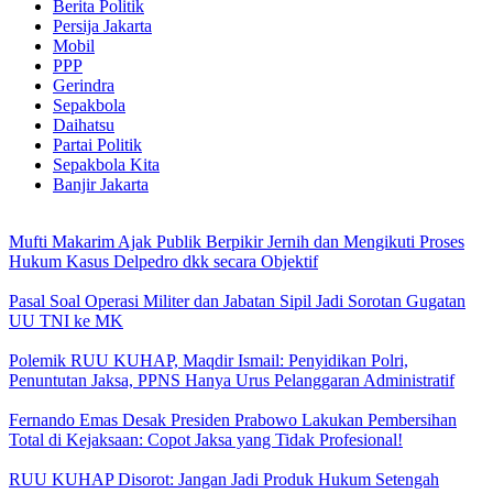
Berita Politik
Persija Jakarta
Mobil
PPP
Gerindra
Sepakbola
Daihatsu
Partai Politik
Sepakbola Kita
Banjir Jakarta
Mufti Makarim Ajak Publik Berpikir Jernih dan Mengikuti Proses
Hukum Kasus Delpedro dkk secara Objektif
Pasal Soal Operasi Militer dan Jabatan Sipil Jadi Sorotan Gugatan
UU TNI ke MK
Polemik RUU KUHAP, Maqdir Ismail: Penyidikan Polri,
Penuntutan Jaksa, PPNS Hanya Urus Pelanggaran Administratif
Fernando Emas Desak Presiden Prabowo Lakukan Pembersihan
Total di Kejaksaan: Copot Jaksa yang Tidak Profesional!
RUU KUHAP Disorot: Jangan Jadi Produk Hukum Setengah