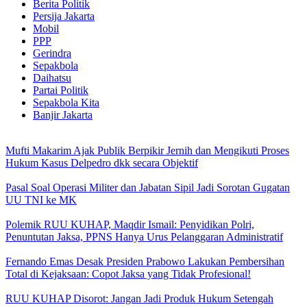
Berita Politik
Persija Jakarta
Mobil
PPP
Gerindra
Sepakbola
Daihatsu
Partai Politik
Sepakbola Kita
Banjir Jakarta
Mufti Makarim Ajak Publik Berpikir Jernih dan Mengikuti Proses
Hukum Kasus Delpedro dkk secara Objektif
Pasal Soal Operasi Militer dan Jabatan Sipil Jadi Sorotan Gugatan
UU TNI ke MK
Polemik RUU KUHAP, Maqdir Ismail: Penyidikan Polri,
Penuntutan Jaksa, PPNS Hanya Urus Pelanggaran Administratif
Fernando Emas Desak Presiden Prabowo Lakukan Pembersihan
Total di Kejaksaan: Copot Jaksa yang Tidak Profesional!
RUU KUHAP Disorot: Jangan Jadi Produk Hukum Setengah