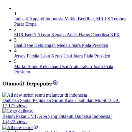
1
Industri Apparel Indonesia Makin Berkibar, MILLS Tembus
Pasar Eropa
2
SDR Beri 5 Alasan Kenapa Anies Harus Diperiksa KPK
3
Saat Bepe Kehilangan Medali Juara Piala Presiden
4
Jersey Persija Laku Keras Usai Juara Piala Presiden
5
Marko Simic Kelelahan Usai Arak arakan Juara Piala
Presiden
Otomotif Terpopuler
Daihatsu Santai Penjualan Sirion Kalah Jauh dari Mobil LCGC
17,171 views
Belum Pakai CVT, Apa yang Ditakuti Daihatsu Indonesia?
15,922 views