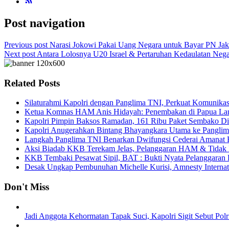
Post navigation
Previous post
Narasi Jokowi Pakai Uang Negara untuk Bayar PN Ja
Next post
Antara Lolosnya U20 Israel & Pertaruhan Kedaulatan Negar
Related Posts
Silaturahmi Kapolri dengan Panglima TNI, Perkuat Komunikasi d
Ketua Komnas HAM Anis Hidayah: Penembakan di Papua Lan
Kapolri Pimpin Baksos Ramadan, 161 Ribu Paket Sembako Di
Kapolri Anugerahkan Bintang Bhayangkara Utama ke Panglima
Langkah Panglima TNI Benarkan Dwifungsi Cederai Amanat 
Aksi Biadab KKB Terekam Jelas, Pelanggaran HAM & Tidak 
KKB Tembaki Pesawat Sipil, BAT : Bukti Nyata Pelanggar
Desak Ungkap Pembunuhan Michelle Kurisi, Amnesty Internatio
Don't Miss
Jadi Anggota Kehormatan Tapak Suci, Kapolri Sigit Sebut P