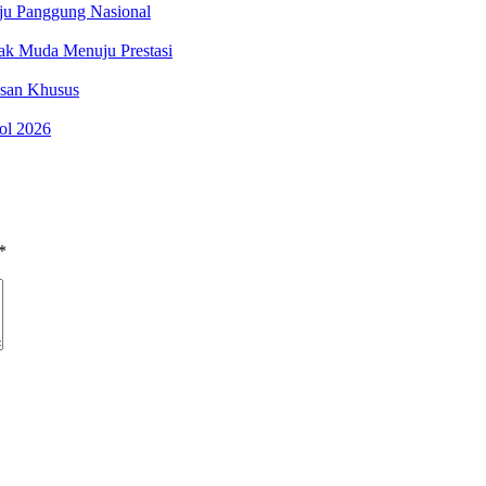
uju Panggung Nasional
nak Muda Menuju Prestasi
esan Khusus
pol 2026
*