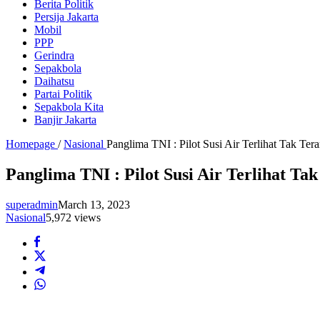
Berita Politik
Persija Jakarta
Mobil
PPP
Gerindra
Sepakbola
Daihatsu
Partai Politik
Sepakbola Kita
Banjir Jakarta
Homepage
/
Nasional
Panglima TNI : Pilot Susi Air Terlihat Tak Tera
Panglima TNI : Pilot Susi Air Terlihat Ta
superadmin
March 13, 2023
Nasional
5,972 views