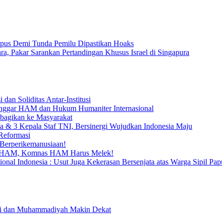
kpus Demi Tunda Pemilu Dipastikan Hoaks
a, Pakar Sarankan Pertandingan Khusus Israel di Singapura
an Soliditas Antar-Institusi
ggar HAM dan Hukum Humaniter Internasional
bagikan ke Masyarakat
 & 3 Kepala Staf TNI, Bersinergi Wujudkan Indonesia Maju
Reformasi
Berperikemanusiaan!
an HAM, Komnas HAM Harus Melek!
nal Indonesia : Usut Juga Kekerasan Bersenjata atas Warga Sipil Pap
olri dan Muhammadiyah Makin Dekat