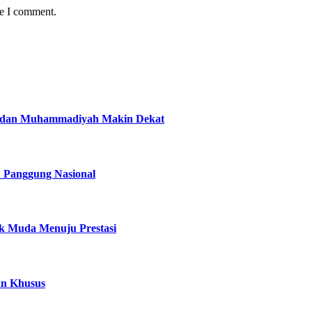
me I comment.
lri dan Muhammadiyah Makin Dekat
u Panggung Nasional
ak Muda Menuju Prestasi
an Khusus