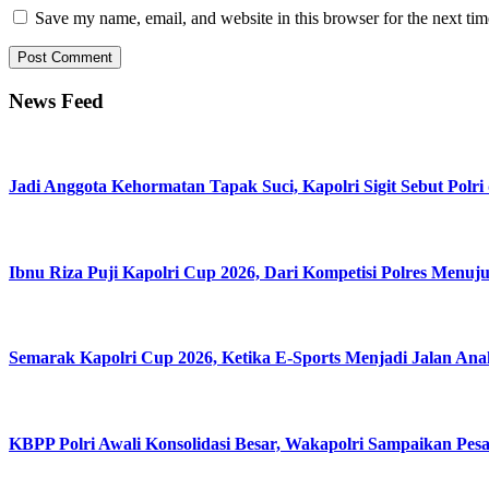
Save my name, email, and website in this browser for the next ti
News Feed
Jadi Anggota Kehormatan Tapak Suci, Kapolri Sigit Sebut Po
Ibnu Riza Puji Kapolri Cup 2026, Dari Kompetisi Polres Menuj
Semarak Kapolri Cup 2026, Ketika E-Sports Menjadi Jalan An
KBPP Polri Awali Konsolidasi Besar, Wakapolri Sampaikan Pes