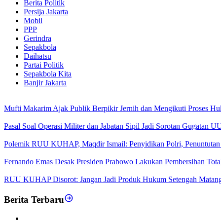
Berita Politik
Persija Jakarta
Mobil
PPP
Gerindra
Sepakbola
Daihatsu
Partai Politik
Sepakbola Kita
Banjir Jakarta
Mufti Makarim Ajak Publik Berpikir Jernih dan Mengikuti Proses H
Pasal Soal Operasi Militer dan Jabatan Sipil Jadi Sorotan Gugatan
Polemik RUU KUHAP, Maqdir Ismail: Penyidikan Polri, Penuntutan 
Fernando Emas Desak Presiden Prabowo Lakukan Pembersihan Total d
RUU KUHAP Disorot: Jangan Jadi Produk Hukum Setengah Matan
Berita Terbaru