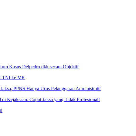
ukum Kasus Delpedro dkk secara Objektif
 UU TNI ke MK
Jaksa, PPNS Hanya Urus Pelanggaran Administratif
i Kejaksaan: Copot Jaksa yang Tidak Profesional!
g!