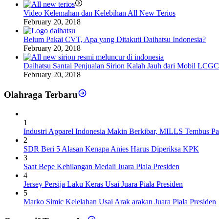
Video Kelemahan dan Kelebihan All New Terios
February 20, 2018
Belum Pakai CVT, Apa yang Ditakuti Daihatsu Indonesia?
February 20, 2018
Daihatsu Santai Penjualan Sirion Kalah Jauh dari Mobil LCGC
February 20, 2018
Olahraga Terbaru
1
Industri Apparel Indonesia Makin Berkibar, MILLS Tembus Pa
2
SDR Beri 5 Alasan Kenapa Anies Harus Diperiksa KPK
3
Saat Bepe Kehilangan Medali Juara Piala Presiden
4
Jersey Persija Laku Keras Usai Juara Piala Presiden
5
Marko Simic Kelelahan Usai Arak arakan Juara Piala Presiden