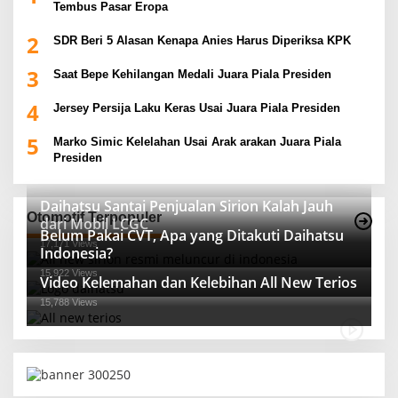
Tembus Pasar Eropa
2
SDR Beri 5 Alasan Kenapa Anies Harus Diperiksa KPK
3
Saat Bepe Kehilangan Medali Juara Piala Presiden
4
Jersey Persija Laku Keras Usai Juara Piala Presiden
5
Marko Simic Kelelahan Usai Arak arakan Juara Piala
Presiden
Daihatsu Santai Penjualan Sirion Kalah Jauh
Otomotif Terpopuler
dari Mobil LCGC
Belum Pakai CVT, Apa yang Ditakuti Daihatsu
17,171 Views
Indonesia?
15,922 Views
Video Kelemahan dan Kelebihan All New Terios
15,788 Views