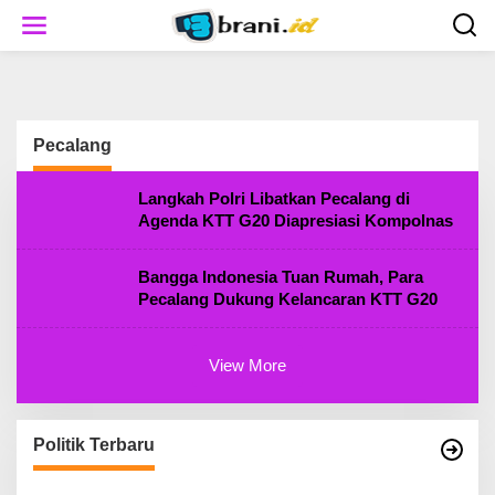
S
k
i
p
t
o
c
Pecalang
o
n
t
Langkah Polri Libatkan Pecalang di
e
Agenda KTT G20 Diapresiasi Kompolnas
n
t
Bangga Indonesia Tuan Rumah, Para
Pecalang Dukung Kelancaran KTT G20
View More
Politik Terbaru