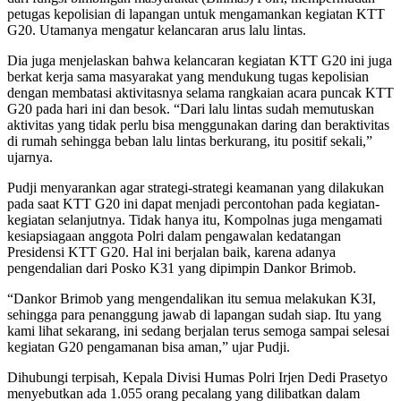
petugas kepolisian di lapangan untuk mengamankan kegiatan KTT
G20. Utamanya mengatur kelancaran arus lalu lintas.
Dia juga menjelaskan bahwa kelancaran kegiatan KTT G20 ini juga
berkat kerja sama masyarakat yang mendukung tugas kepolisian
dengan membatasi aktivitasnya selama rangkaian acara puncak KTT
G20 pada hari ini dan besok. “Dari lalu lintas sudah memutuskan
aktivitas yang tidak perlu bisa menggunakan daring dan beraktivitas
di rumah sehingga beban lalu lintas berkurang, itu positif sekali,”
ujarnya.
Pudji menyarankan agar strategi-strategi keamanan yang dilakukan
pada saat KTT G20 ini dapat menjadi percontohan pada kegiatan-
kegiatan selanjutnya. Tidak hanya itu, Kompolnas juga mengamati
kesiapsiagaan anggota Polri dalam pengawalan kedatangan
Presidensi KTT G20. Hal ini berjalan baik, karena adanya
pengendalian dari Posko K31 yang dipimpin Dankor Brimob.
“Dankor Brimob yang mengendalikan itu semua melakukan K3I,
sehingga para penanggung jawab di lapangan sudah siap. Itu yang
kami lihat sekarang, ini sedang berjalan terus semoga sampai selesai
kegiatan G20 pengamanan bisa aman,” ujar Pudji.
Dihubungi terpisah, Kepala Divisi Humas Polri Irjen Dedi Prasetyo
menyebutkan ada 1.055 orang pecalang yang dilibatkan dalam