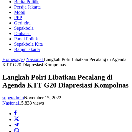
Berita Politik
Persija Jakarta
Mobil
PPP
Gerindra
Sepakbola
Daihatsu
Partai Politik
Sepakbola Kita
Banjir Jakarta
Homepage
/
Nasional
Langkah Polri Libatkan Pecalang di Agenda
KTT G20 Diapresiasi Kompolnas
Langkah Polri Libatkan Pecalang di
Agenda KTT G20 Diapresiasi Kompolnas
superadmin
November 15, 2022
Nasional
15,838 views