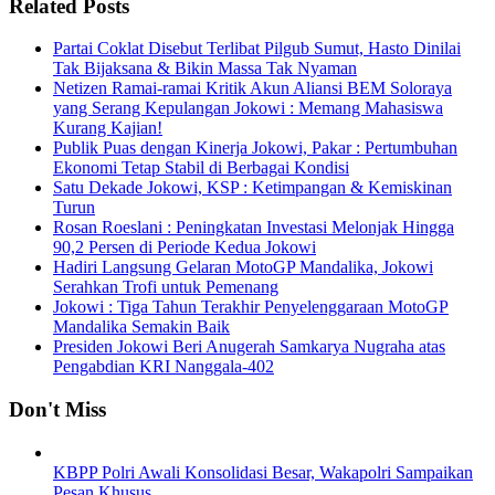
Related Posts
Partai Coklat Disebut Terlibat Pilgub Sumut, Hasto Dinilai
Tak Bijaksana & Bikin Massa Tak Nyaman
Netizen Ramai-ramai Kritik Akun Aliansi BEM Soloraya
yang Serang Kepulangan Jokowi : Memang Mahasiswa
Kurang Kajian!
Publik Puas dengan Kinerja Jokowi, Pakar : Pertumbuhan
Ekonomi Tetap Stabil di Berbagai Kondisi
Satu Dekade Jokowi, KSP : Ketimpangan & Kemiskinan
Turun
Rosan Roeslani : Peningkatan Investasi Melonjak Hingga
90,2 Persen di Periode Kedua Jokowi
Hadiri Langsung Gelaran MotoGP Mandalika, Jokowi
Serahkan Trofi untuk Pemenang
Jokowi : Tiga Tahun Terakhir Penyelenggaraan MotoGP
Mandalika Semakin Baik
Presiden Jokowi Beri Anugerah Samkarya Nugraha atas
Pengabdian KRI Nanggala-402
Don't Miss
KBPP Polri Awali Konsolidasi Besar, Wakapolri Sampaikan
Pesan Khusus