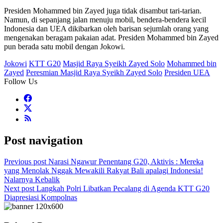
Presiden Mohammed bin Zayed juga tidak disambut tari-tarian.
Namun, di sepanjang jalan menuju mobil, bendera-bendera kecil
Indonesia dan UEA dikibarkan oleh barisan sejumlah orang yang
mengenakan beragam pakaian adat. Presiden Mohammed bin Zayed
pun berada satu mobil dengan Jokowi.
Jokowi
KTT G20
Masjid Raya Syeikh Zayed Solo
Mohammed bin
Zayed
Peresmian Masjid Raya Syeikh Zayed Solo
Presiden UEA
Follow Us
Post navigation
Previous post
Narasi Ngawur Penentang G20, Aktivis : Mereka
yang Menolak Nggak Mewakili Rakyat Bali apalagi Indonesia!
Nalarnya Kebalik
Next post
Langkah Polri Libatkan Pecalang di Agenda KTT G20
Diapresiasi Kompolnas