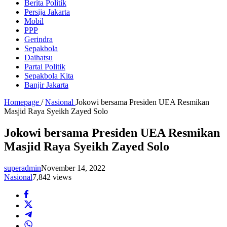
Berita Politik
Persija Jakarta
Mobil
PPP
Gerindra
Sepakbola
Daihatsu
Partai Politik
Sepakbola Kita
Banjir Jakarta
Homepage
/
Nasional
Jokowi bersama Presiden UEA Resmikan
Masjid Raya Syeikh Zayed Solo
Jokowi bersama Presiden UEA Resmikan
Masjid Raya Syeikh Zayed Solo
superadmin
November 14, 2022
Nasional
7,842 views