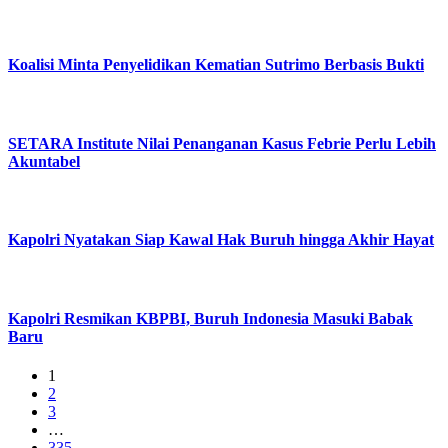
Koalisi Minta Penyelidikan Kematian Sutrimo Berbasis Bukti
SETARA Institute Nilai Penanganan Kasus Febrie Perlu Lebih
Akuntabel
Kapolri Nyatakan Siap Kawal Hak Buruh hingga Akhir Hayat
Kapolri Resmikan KBPBI, Buruh Indonesia Masuki Babak
Baru
1
2
3
…
335