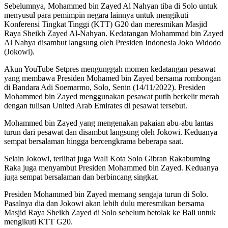
Sebelumnya, Mohammed bin Zayed Al Nahyan tiba di Solo untuk
menyusul para pemimpin negara lainnya untuk mengikuti
Konferensi Tingkat Tinggi (KTT) G20 dan meresmikan Masjid
Raya Sheikh Zayed Al-Nahyan. Kedatangan Mohammad bin Zayed
Al Nahya disambut langsung oleh Presiden Indonesia Joko Widodo
(Jokowi).
Akun YouTube Setpres mengunggah momen kedatangan pesawat
yang membawa Presiden Mohamed bin Zayed bersama rombongan
di Bandara Adi Soemarmo, Solo, Senin (14/11/2022). Presiden
Mohammed bin Zayed menggunakan pesawat putih berkelir merah
dengan tulisan United Arab Emirates di pesawat tersebut.
Mohammed bin Zayed yang mengenakan pakaian abu-abu lantas
turun dari pesawat dan disambut langsung oleh Jokowi. Keduanya
sempat bersalaman hingga bercengkrama beberapa saat.
Selain Jokowi, terlihat juga Wali Kota Solo Gibran Rakabuming
Raka juga menyambut Presiden Mohammed bin Zayed. Keduanya
juga sempat bersalaman dan berbincang singkat.
Presiden Mohammed bin Zayed memang sengaja turun di Solo.
Pasalnya dia dan Jokowi akan lebih dulu meresmikan bersama
Masjid Raya Sheikh Zayed di Solo sebelum betolak ke Bali untuk
mengikuti KTT G20.