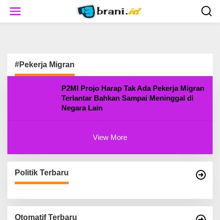
S
k
i
p
t
o
c
#Pekerja Migran
o
n
t
P2MI Projo Harap Tak Ada Pekerja Migran
e
Terlantar Bahkan Sampai Meninggal di
n
Negara Lain
t
View More
Politik Terbaru
Otomatif Terbaru