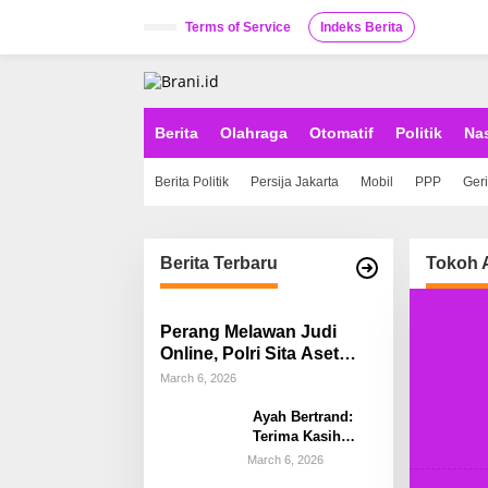
S
k
Terms of Service
Indeks Berita
i
p
t
o
c
Berita
Olahraga
Otomatif
Politik
Na
o
n
Berita Politik
Persija Jakarta
Mobil
PPP
Ger
t
e
n
t
Berita Terbaru
Tokoh 
Perang Melawan Judi
Online, Polri Sita Aset
Rp58 Miliar Hasil Tindak
March 6, 2026
Pidana Pencucian Uang
Ayah Bertrand:
Terima Kasih
Kapolda Sulsel,
March 6, 2026
Kami Percayakan