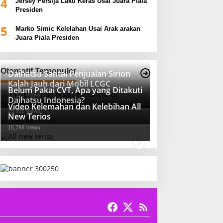
4
Jersey Persija Laku Keras Usai Juara Piala
Presiden
5
Marko Simic Kelelahan Usai Arak arakan
Juara Piala Presiden
Otomotif Terpopuler
Daihatsu Santai Penjualan Sirion
Kalah Jauh dari Mobil LCGC
Belum Pakai CVT, Apa yang Ditakuti
17,171 Views
Daihatsu Indonesia?
Video Kelemahan dan Kelebihan All
15,922 Views
New Terios
15,788 Views