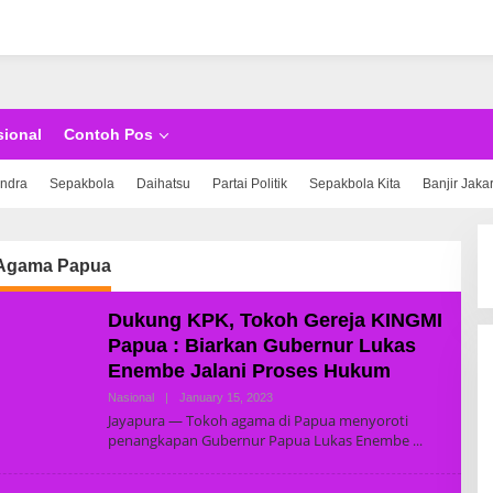
sional
Contoh Pos
indra
Sepakbola
Daihatsu
Partai Politik
Sepakbola Kita
Banjir Jaka
Agama Papua
Dukung KPK, Tokoh Gereja KINGMI
Papua : Biarkan Gubernur Lukas
Enembe Jalani Proses Hukum
Nasional
|
January 15, 2023
B
Y
Jayapura — Tokoh agama di Papua menyoroti
S
penangkapan Gubernur Papua Lukas Enembe
U
P
E
R