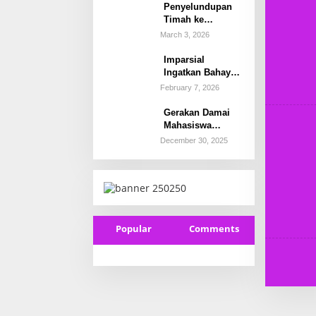
Proses Hukum
Penyelundupan
Timah ke
Malaysia
March 3, 2026
Terbongkar,
Bareskrim
Imparsial
Amankan 2
Ingatkan Bahaya
Terduga Pelaku di
Serius: Polri di
February 7, 2026
Beltim.
Bawah
Kementerian Bisa
Gerakan Damai
Kembali ke
Mahasiswa
Politisasi
Jakarta,
December 30, 2025
Kekuasaan
Kedepankan
Dialog dan
Solidaritas
Popular
Comments