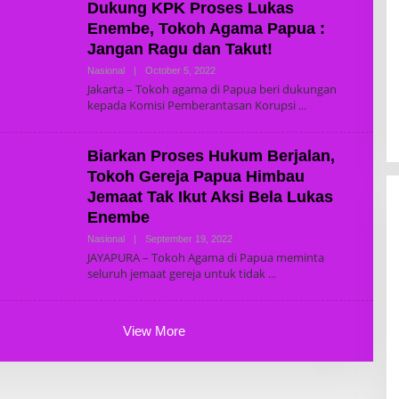
Dukung KPK Proses Lukas
A
D
Enembe, Tokoh Agama Papua :
M
Jangan Ragu dan Takut!
I
N
Nasional
|
October 5, 2022
B
Y
Jakarta – Tokoh agama di Papua beri dukungan
S
kepada Komisi Pemberantasan Korupsi
U
P
E
R
Biarkan Proses Hukum Berjalan,
A
D
Tokoh Gereja Papua Himbau
M
Jemaat Tak Ikut Aksi Bela Lukas
I
N
Enembe
Nasional
|
September 19, 2022
B
Y
JAYAPURA – Tokoh Agama di Papua meminta
S
seluruh jemaat gereja untuk tidak
U
P
E
R
A
View More
D
M
I
N