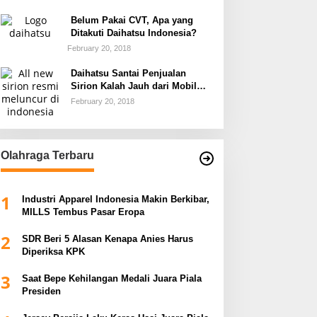
Belum Pakai CVT, Apa yang
Ditakuti Daihatsu Indonesia?
February 20, 2018
Daihatsu Santai Penjualan
Sirion Kalah Jauh dari Mobil
LCGC
February 20, 2018
Olahraga Terbaru
1
Industri Apparel Indonesia Makin Berkibar,
MILLS Tembus Pasar Eropa
2
SDR Beri 5 Alasan Kenapa Anies Harus
Diperiksa KPK
3
Saat Bepe Kehilangan Medali Juara Piala
Presiden