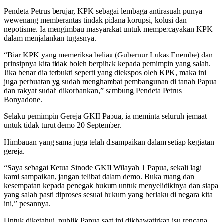
Pendeta Petrus berujar, KPK sebagai lembaga antirasuah punya
wewenang memberantas tindak pidana korupsi, kolusi dan
nepotisme. Ia mengimbau masyarakat untuk mempercayakan KPK
dalam menjalankan tugasnya.
“Biar KPK yang memeriksa beliau (Gubernur Lukas Enembe) dan
prinsipnya kita tidak boleh berpihak kepada pemimpin yang salah.
Jika benar dia terbukti seperti yang diekspos oleh KPK, maka ini
juga perbuatan yg sudah menghambat pembangunan di tanah Papua
dan rakyat sudah dikorbankan,” sambung Pendeta Petrus
Bonyadone.
Selaku pemimpin Gereja GKII Papua, ia meminta seluruh jemaat
untuk tidak turut demo 20 September.
Himbauan yang sama juga telah disampaikan dalam setiap kegiatan
gereja.
“Saya sebagai Ketua Sinode GKII Wilayah 1 Papua, sekali lagi
kami sampaikan, jangan telibat dalam demo. Buka ruang dan
kesempatan kepada penegak hukum untuk menyelidikinya dan siapa
yang salah pasti diproses sesuai hukum yang berlaku di negara kita
ini,” pesannya.
Untuk diketahui, publik Papua saat ini dikhawatirkan isu rencana