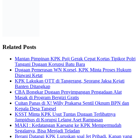
Related Posts
Mantan Pimpinan KPK Puji Gerak Cepat Kortas Tipikor Polri
Tangani Dugaan Korupsi Batu Bara
Dugaan Pemerasan WN Korsel, KPK Minta Proses Hukum
Diawasi Ketat
KPK Lakukan OTT di Tangerang, Seorang Jaksa Kejati
Banten Ditangkap
CBA Bongkar Dugaan Penyimpangan Pengadaan Alat
Masak di Program Bergizi Gratis
Cuitan Panas di X! Willy Prakarsa Sentil Oknum BPN dan
Kepala Desa Tangsel
KSST Minta KPK Usut Tuntas Dugaan Terlibatnya
Jampidsus di Korupsi Lelang Aset Rampasan
MAKI : Kedatangan Kaesang ke KPK Mempermudah
Segalanya, Bisa Menjadi Teladan
Berani Datangi KPK Luruskan soal Jet Pribadi, Kapan yang