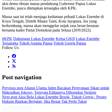
aksi demo ribuan massa pendukung Gubernur Papua Lukas
Enembe, pasca ditetapkan tersangka oleh KPK.
Massa saat ini telah menjaga kediaman pribadi Lukas Enembe di
Koya Tengah, Distrik Muara Tami, Kota Jayapura. Isu yang
berkembang, massa akan menggelar unjuk rasa besar-besaran
bersama kader Partai Demokrat pada Selasa (20/9/2022).
#KPK
Dukungan Lukas Enembe
Ketua GKII
Lukas Enembe
Tersangka
Tokoh Agama Papua
Tokoh Gereja Papua
Follow Us
Post navigation
Previous post
Aliansi Ulama Jatim Bacakan Pernyataan Sikap untuk
Makzulkan Jokowi, Ternyata Editannya Dibongkar Netizen
Next post
Aksi Bela Lukas Enembe Besok, Tokoh Gereja : Proses
Hukum Biarkan Berjalan, Jika Benar Tak Perlu Takut