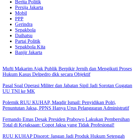
Berita Politik
Persija Jakarta
Mobil
PPP
Gerindra
Sepakbola
Daihatsu
Partai Politik
Sepakbola Kita
Banjir Jakarta
Mufti Makarim Ajak Publik Berpikir Jernih dan Mengikuti Proses
Hukum Kasus Delpedro dkk secara Objektif
Pasal Soal Operasi Militer dan Jabatan Sipil Jadi Sorotan Gugatan
UU TNI ke MK
Polemik RUU KUHAP, Maqdir Ismail: Penyidikan Polri,
Penuntutan Jaksa, PPNS Hanya Urus Pelanggaran Administratif
Fernando Emas Desak Presiden Prabowo Lakukan Pembersihan
Total di Kejaksaan: Copot Jaksa yang Tidak Profesional!
RUU KUHAP Disorot: Jangan Jadi Produk Hukum Setengah