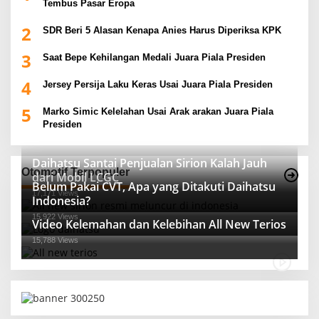
Tembus Pasar Eropa
2
SDR Beri 5 Alasan Kenapa Anies Harus Diperiksa KPK
3
Saat Bepe Kehilangan Medali Juara Piala Presiden
4
Jersey Persija Laku Keras Usai Juara Piala Presiden
5
Marko Simic Kelelahan Usai Arak arakan Juara Piala
Presiden
Daihatsu Santai Penjualan Sirion Kalah Jauh
Otomotif Terpopuler
dari Mobil LCGC
Belum Pakai CVT, Apa yang Ditakuti Daihatsu
17,171 Views
Indonesia?
15,922 Views
Video Kelemahan dan Kelebihan All New Terios
15,788 Views