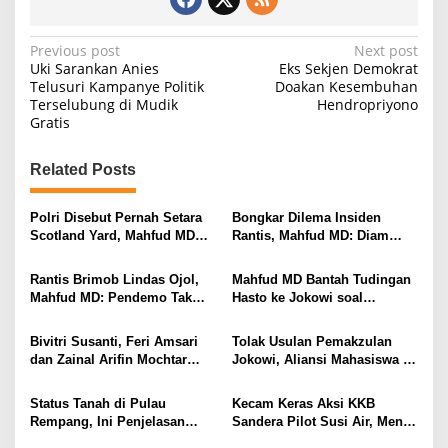
P
Previous post
Next post
Uki Sarankan Anies
Eks Sekjen Demokrat
o
Telusuri Kampanye Politik
Doakan Kesembuhan
Terselubung di Mudik
Hendropriyono
s
Gratis
t
n
Related Posts
a
v
Polri Disebut Pernah Setara
Bongkar Dilema Insiden
Scotland Yard, Mahfud MD
Rantis, Mahfud MD: Diam
i
Minta Tegar Jadi Bhayangkara
Dibakar, Maju Pun Tanggung
Negara
Mati
g
Rantis Brimob Lindas Ojol,
Mahfud MD Bantah Tudingan
Mahfud MD: Pendemo Tak
Hasto ke Jokowi soal
a
Bisa Disalahkan, Aparat di
Kriminalisasi Anies di
t
Lapangan Juga Terjepit
Formula E
Bivitri Susanti, Feri Amsari
Tolak Usulan Pemakzulan
dalam Situasi Sulit
i
dan Zainal Arifin Mochtar
Jokowi, Aliansi Mahasiswa :
Rupanya Masuk Tim
Mengganggu Stabilitas
o
Reformasi Hukum Mahfud MD
Negara, Menentang Konstitusi
Status Tanah di Pulau
Kecam Keras Aksi KKB
n
saat Jabat Menkopolhukam
Rempang, Ini Penjelasan
Sandera Pilot Susi Air, Menko
Mahfud MD
Polhukam : Papua Sah dan