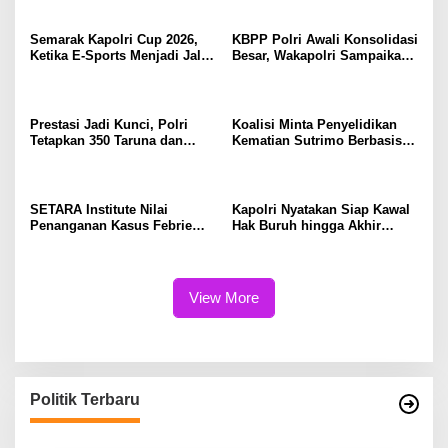
Semarak Kapolri Cup 2026,
KBPP Polri Awali Konsolidasi
Ketika E-Sports Menjadi Jalan
Besar, Wakapolri Sampaikan
Anak Muda Menuju Prestasi
Pesan Khusus
Prestasi Jadi Kunci, Polri
Koalisi Minta Penyelidikan
Tetapkan 350 Taruna dan
Kematian Sutrimo Berbasis
Taruni Akpol 2026
Bukti
SETARA Institute Nilai
Kapolri Nyatakan Siap Kawal
Penanganan Kasus Febrie
Hak Buruh hingga Akhir
Perlu Lebih Akuntabel
Hayat
View More
Politik Terbaru