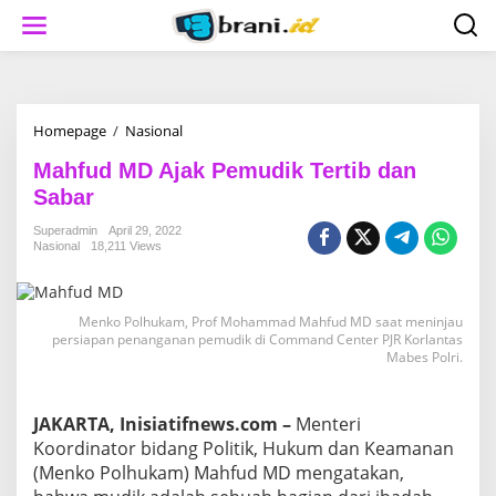
S
k
i
p
t
o
c
Homepage
/
Nasional
M
o
a
n
Mahfud MD Ajak Pemudik Tertib dan
h
t
f
Sabar
e
u
n
d
Superadmin
April 29, 2022
t
Nasional
18,211 Views
M
D
A
j
Menko Polhukam, Prof Mohammad Mahfud MD saat meninjau
a
persiapan penanganan pemudik di Command Center PJR Korlantas
k
Mabes Polri.
P
e
m
JAKARTA, Inisiatifnews.com –
Menteri
u
Koordinator bidang Politik, Hukum dan Keamanan
d
i
(Menko Polhukam) Mahfud MD mengatakan,
k