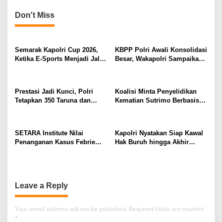
Selamanya Bagian dari NKRI
Don't Miss
Semarak Kapolri Cup 2026,
KBPP Polri Awali Konsolidasi
Ketika E-Sports Menjadi Jalan
Besar, Wakapolri Sampaikan
Anak Muda Menuju Prestasi
Pesan Khusus
Prestasi Jadi Kunci, Polri
Koalisi Minta Penyelidikan
Tetapkan 350 Taruna dan
Kematian Sutrimo Berbasis
Taruni Akpol 2026
Bukti
SETARA Institute Nilai
Kapolri Nyatakan Siap Kawal
Penanganan Kasus Febrie
Hak Buruh hingga Akhir
Perlu Lebih Akuntabel
Hayat
Leave a Reply
Your email address will not be published.
Required fields are marked
*