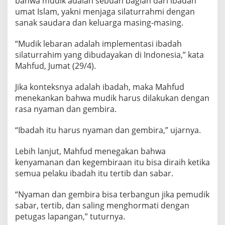
bahwa mudik adalah sebuah bagian dari ibadah
T
umat Islam, yakni menjaga silaturrahmi dengan
e
sanak saudara dan keluarga masing-masing.
r
t
i
“Mudik lebaran adalah implementasi ibadah
b
silaturrahim yang dibudayakan di Indonesia,” kata
d
Mahfud, Jumat (29/4).
a
n
Jika konteksnya adalah ibadah, maka Mahfud
S
a
menekankan bahwa mudik harus dilakukan dengan
b
rasa nyaman dan gembira.
a
r
“Ibadah itu harus nyaman dan gembira,” ujarnya.
Lebih lanjut, Mahfud menegakan bahwa
kenyamanan dan kegembiraan itu bisa diraih ketika
semua pelaku ibadah itu tertib dan sabar.
“Nyaman dan gembira bisa terbangun jika pemudik
sabar, tertib, dan saling menghormati dengan
petugas lapangan,” tuturnya.