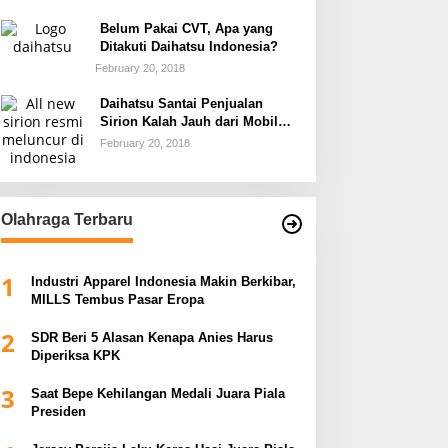
Belum Pakai CVT, Apa yang
Ditakuti Daihatsu Indonesia?
February 20, 2018
Daihatsu Santai Penjualan
Sirion Kalah Jauh dari Mobil
LCGC
February 20, 2018
Olahraga Terbaru
1
Industri Apparel Indonesia Makin Berkibar,
MILLS Tembus Pasar Eropa
2
SDR Beri 5 Alasan Kenapa Anies Harus
Diperiksa KPK
3
Saat Bepe Kehilangan Medali Juara Piala
Presiden