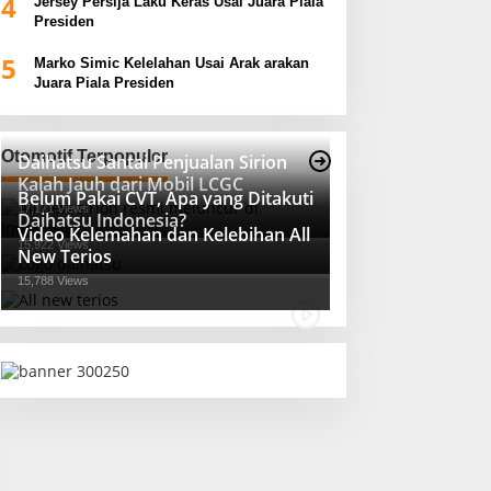
4
Jersey Persija Laku Keras Usai Juara Piala
Presiden
5
Marko Simic Kelelahan Usai Arak arakan
Juara Piala Presiden
Otomotif Terpopuler
Daihatsu Santai Penjualan Sirion
Kalah Jauh dari Mobil LCGC
Belum Pakai CVT, Apa yang Ditakuti
17,171 Views
Daihatsu Indonesia?
Video Kelemahan dan Kelebihan All
15,922 Views
New Terios
15,788 Views