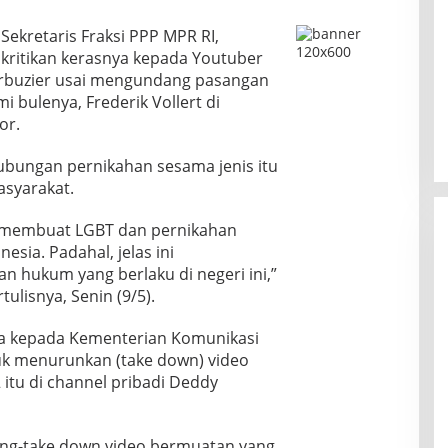
–
Sekretaris Fraksi PPP MPR RI,
ritikan kerasnya kepada Youtuber
rbuzier usai mengundang pasangan
 bulenya, Frederik Vollert di
or.
ubungan pernikahan sesama jenis itu
asyarakat.
isa membuat LGBT dan pernikahan
esia. Padahal, jelas ini
 hukum yang berlaku di negeri ini,”
ulisnya, Senin (9/5).
ta kepada Kementerian Komunikasi
uk menurunkan (take down) video
 itu di channel pribadi Deddy
ng-take down video bermuatan yang