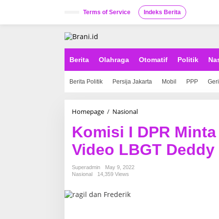
S
k
Terms of Service
Indeks Berita
i
p
t
o
c
Berita
Olahraga
Otomatif
Politik
Na
o
n
Berita Politik
Persija Jakarta
Mobil
PPP
Ger
t
e
n
t
Homepage
/
Nasional
K
o
Komisi I DPR Mint
m
i
Video LBGT Deddy 
s
i
I
Superadmin
May 9, 2022
D
Nasional
14,359 Views
P
R
M
i
n