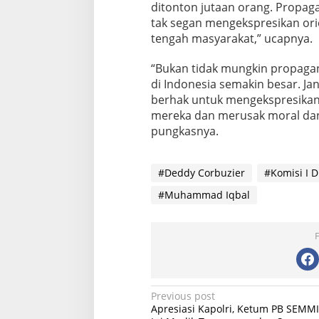
ditonton jutaan orang. Propa
tak segan mengekspresikan or
tengah masyarakat,” ucapnya.
“Bukan tidak mungkin propaga
di Indonesia semakin besar. 
berhak untuk mengekspresikan
mereka dan merusak moral dan
pungkasnya.
#Deddy Corbuzier
#Komisi I D
#Muhammad Iqbal
P
Previous post
Apresiasi Kapolri, Ketum PB SEMMI