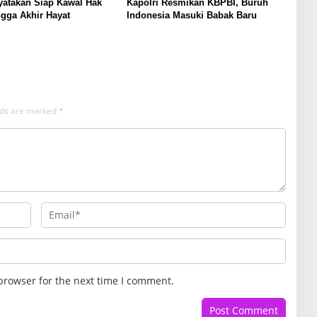
yatakan Siap Kawal Hak
Kapolri Resmikan KBPBI, Buruh
gga Akhir Hayat
Indonesia Masuki Babak Baru
elds are marked
*
browser for the next time I comment.