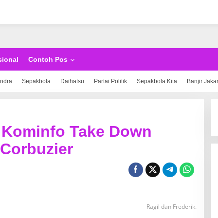
sional
Contoh Pos
indra
Sepakbola
Daihatsu
Partai Politik
Sepakbola Kita
Banjir Jaka
a Kominfo Take Down
Corbuzier
Ragil dan Frederik.