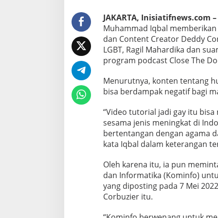
t
a
JAKARTA, Inisiatifnews.com 
K
Muhammad Iqbal memberikan k
o
dan Content Creator Deddy Co
m
LGBT, Ragil Mahardika dan suami
i
program podcast Close The Do
n
f
o
Menurutnya, konten tentang h
T
bisa berdampak negatif bagi m
a
k
“Video tutorial jadi gay itu b
e
D
sesama jenis meningkat di Indon
o
bertentangan dengan agama dan
w
kata Iqbal dalam keterangan tert
n
V
Oleh karena itu, ia pun memin
i
d
dan Informatika (Kominfo) unt
e
yang diposting pada 7 Mei 2022
o
Corbuzier itu.
L
B
“Kominfo berwenang untuk me
G