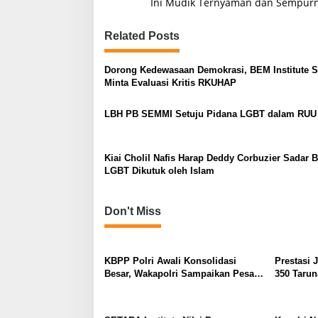
o
Ini Mudik Ternyaman dan Sempur
s
Related Posts
t
n
Dorong Kedewasaan Demokrasi, BEM Institute 
a
Minta Evaluasi Kritis RKUHAP
v
LBH PB SEMMI Setuju Pidana LGBT dalam RU
i
g
a
Kiai Cholil Nafis Harap Deddy Corbuzier Sadar 
LGBT Dikutuk oleh Islam
t
i
Don't Miss
o
n
KBPP Polri Awali Konsolidasi
Prestasi 
Besar, Wakapolri Sampaikan Pesan
350 Tarun
Khusus