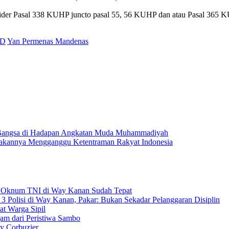
bsider Pasal 338 KUHP juncto pasal 55, 56 KUHP dan atau Pasal 365
AD
Yan Permenas Mandenas
n Bangsa di Hadapan Angkatan Muda Muhammadiyah
akannya Mengganggu Ketentraman Rakyat Indonesia
h Oknum TNI di Way Kanan Sudah Tepat
 3 Polisi di Way Kanan, Pakar: Bukan Sekadar Pelanggaran Disiplin
t Warga Sipil
jam dari Peristiwa Sambo
 Corbuzier