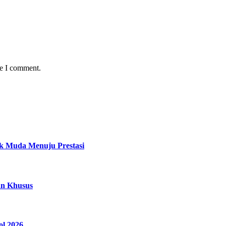
me I comment.
ak Muda Menuju Prestasi
an Khusus
ol 2026