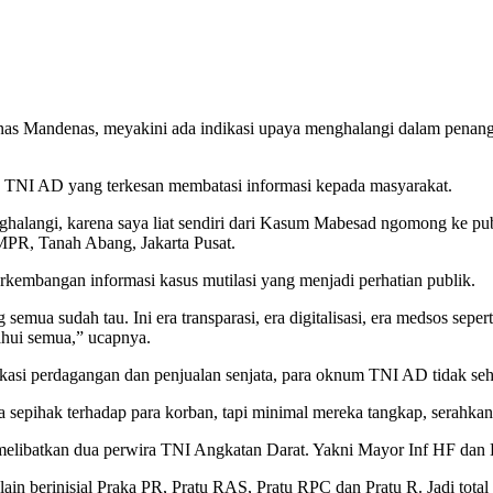
enas Mandenas, meyakini ada indikasi upaya menghalangi dalam penan
es TNI AD yang terkesan membatasi informasi kepada masyarakat.
ghalangi, karena saya liat sendiri dari Kasum Mabesad ngomong ke p
MPR, Tanah Abang, Jakarta Pusat.
embangan informasi kasus mutilasi yang menjadi perhatian publik.
emua sudah tau. Ini era transparasi, era digitalisasi, era medsos sepe
ahui semua,” ucapnya.
dikasi perdagangan dan penjualan senjata, para oknum TNI AD tidak seha
ihak terhadap para korban, tapi minimal mereka tangkap, serahkan ke
t melibatkan dua perwira TNI Angkatan Darat. Yakni Mayor Inf HF dan
lain berinisial Praka PR, Pratu RAS, Pratu RPC dan Pratu R. Jadi total