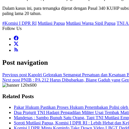
Dalam kasus ini, para tersangka dijerat dengan Pasal 340 KUHP su
paling lama 20 tahun.
#Komisi I DPR RI
Mutilasi Papua
Mutilasi Warga Sipil Papua
TNI 
Follow Us
Post navigation
Previous post
Kapolri Gelorakan Semangat Persatuan dan Kesatua
Next post
PNIB : PA 212 Harus Dibubarkan, Biang Gaduh yang Ger
Related Posts
Pakar Hukum Pastikan Proses Hukum Penembakan Polisi ole
Dua Prajurit TNI Hadapi Pengadilan Militer Usai Tembak Mati
Mandenas : Sambo Bunuh Satu Orang, Tapi TNI Mutilasi Empa
Soroti Mutilasi Papua, Komisi I DPR RI : Lebih Hebat dan Ke
Komisi I DPR Minta Kominfo Take Down Video LBGT Deddy