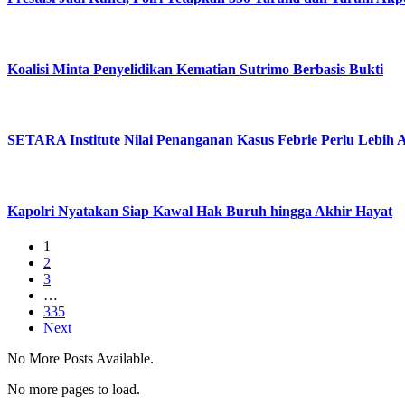
Koalisi Minta Penyelidikan Kematian Sutrimo Berbasis Bukti
SETARA Institute Nilai Penanganan Kasus Febrie Perlu Lebih 
Kapolri Nyatakan Siap Kawal Hak Buruh hingga Akhir Hayat
1
2
3
…
335
Next
No More Posts Available.
No more pages to load.