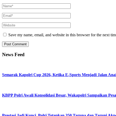
Save my name, email, and website in this browser for the next ti
News Feed
Semarak Kapolri Cup 2026, Ketika E-Sports Menjadi Jalan An
KBPP Polri Awali Konsolidasi Besar, Wakapolri Sampaikan Pes
Prestasi Jadi Kunci, Polri Tetapkan 350 Taruna dan Taruni Akp