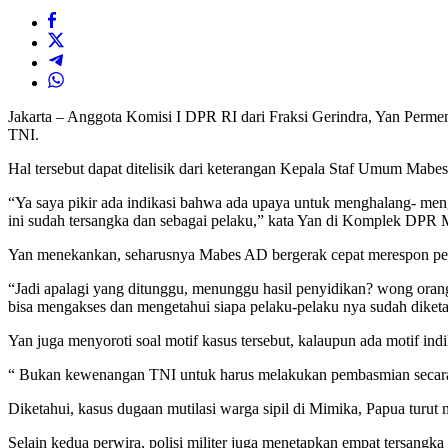
Jakarta – Anggota Komisi I DPR RI dari Fraksi Gerindra, Yan Perm
TNI.
Hal tersebut dapat ditelisik dari keterangan Kepala Staf Umum Mab
“Ya saya pikir ada indikasi bahwa ada upaya untuk menghalang- men
ini sudah tersangka dan sebagai pelaku,” kata Yan di Komplek DPR 
Yan menekankan, seharusnya Mabes AD bergerak cepat merespon perk
“Jadi apalagi yang ditunggu, menunggu hasil penyidikan? wong orang s
bisa mengakses dan mengetahui siapa pelaku-pelaku nya sudah diket
Yan juga menyoroti soal motif kasus tersebut, kalaupun ada motif in
“ Bukan kewenangan TNI untuk harus melakukan pembasmian secara sep
Diketahui, kasus dugaan mutilasi warga sipil di Mimika, Papua turu
Selain kedua perwira, polisi militer juga menetapkan empat tersangka 