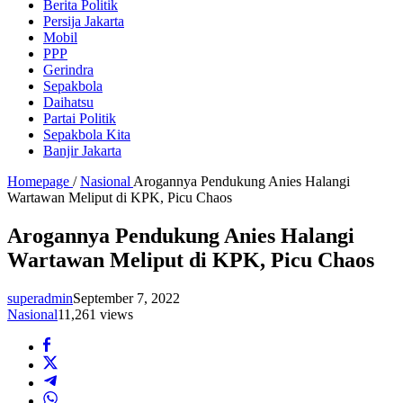
Berita Politik
Persija Jakarta
Mobil
PPP
Gerindra
Sepakbola
Daihatsu
Partai Politik
Sepakbola Kita
Banjir Jakarta
Homepage
/
Nasional
Arogannya Pendukung Anies Halangi
Wartawan Meliput di KPK, Picu Chaos
Arogannya Pendukung Anies Halangi
Wartawan Meliput di KPK, Picu Chaos
superadmin
September 7, 2022
Nasional
11,261 views