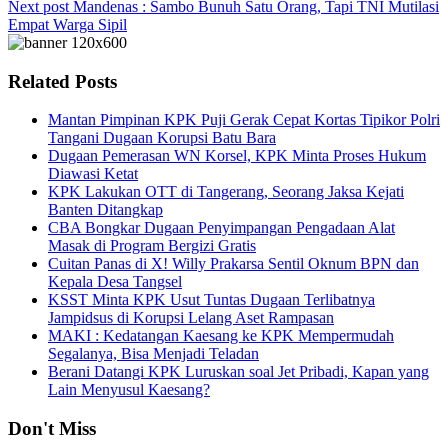
Next post
Mandenas : Sambo Bunuh Satu Orang, Tapi TNI Mutilasi
Empat Warga Sipil
Related Posts
Mantan Pimpinan KPK Puji Gerak Cepat Kortas Tipikor Polri
Tangani Dugaan Korupsi Batu Bara
Dugaan Pemerasan WN Korsel, KPK Minta Proses Hukum
Diawasi Ketat
KPK Lakukan OTT di Tangerang, Seorang Jaksa Kejati
Banten Ditangkap
CBA Bongkar Dugaan Penyimpangan Pengadaan Alat
Masak di Program Bergizi Gratis
Cuitan Panas di X! Willy Prakarsa Sentil Oknum BPN dan
Kepala Desa Tangsel
KSST Minta KPK Usut Tuntas Dugaan Terlibatnya
Jampidsus di Korupsi Lelang Aset Rampasan
MAKI : Kedatangan Kaesang ke KPK Mempermudah
Segalanya, Bisa Menjadi Teladan
Berani Datangi KPK Luruskan soal Jet Pribadi, Kapan yang
Lain Menyusul Kaesang?
Don't Miss