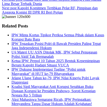
Lima Besar Terbaik Dunia
Next post
Kapolri Komitmen Tertibkan Pelat RF, Pimpinan dan
Anggota Komisi III DPR RI Beri Pujian
Related Posts
IPW Minta Kortas Tipikor Periksa Semua Pihak dalam Kasus
Korupsi Batu Bara
IPW Tegaskan Posisi Polri di Bawah Presiden Paling Tepat
Jaga Independensi Hukum
Uji Materi UU ASN Ditolak MK, IPW Sebut Penugasan
Polisi Aktif Tak Bermasalah
Ketua IPW: Perpol 10 Tahun 2025 Bentuk Kepemimpinan
Berani Kapolri Hadapi Situasi VUCA
IPW Dukung Implementasi Tagline “Polisi untuk
Masyarakat” di HUT ke-79 Bhayangkara
Jelang Ulang Tahun ke-79, IPW Nilai Kinerja Polri Layak
Diapresiasi
Koalisi Sipil Masyarakat Anti Korupsi Serahkan Buku
Dugaan Korupsi ke Presiden Prabowo, Soroti Kerugian
Negara Rp 5 Triliun
Aksi Mahasiswa Semarang Ricuh, IPW Peringatkan:
Menyandera Tanpa Dasar Hukum Adalah Kejahatan!