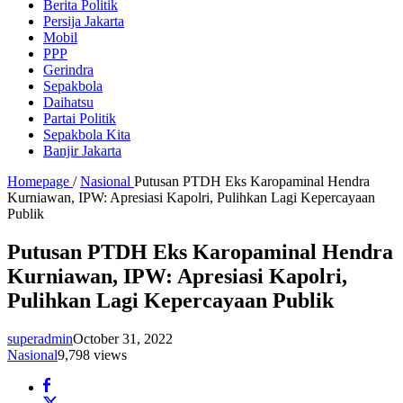
Berita Politik
Persija Jakarta
Mobil
PPP
Gerindra
Sepakbola
Daihatsu
Partai Politik
Sepakbola Kita
Banjir Jakarta
Homepage
/
Nasional
Putusan PTDH Eks Karopaminal Hendra
Kurniawan, IPW: Apresiasi Kapolri, Pulihkan Lagi Kepercayaan
Publik
Putusan PTDH Eks Karopaminal Hendra
Kurniawan, IPW: Apresiasi Kapolri,
Pulihkan Lagi Kepercayaan Publik
superadmin
October 31, 2022
Nasional
9,798 views