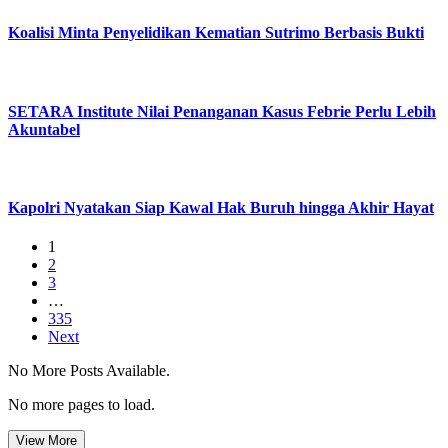
Koalisi Minta Penyelidikan Kematian Sutrimo Berbasis Bukti
SETARA Institute Nilai Penanganan Kasus Febrie Perlu Lebih
Akuntabel
Kapolri Nyatakan Siap Kawal Hak Buruh hingga Akhir Hayat
1
2
3
…
335
Next
No More Posts Available.
No more pages to load.
View More