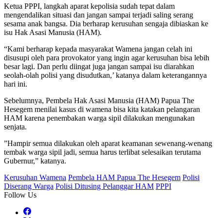
Ketua PPPI, langkah aparat kepolisia sudah tepat dalam
mengendalikan situasi dan jangan sampai terjadi saling serang
sesama anak bangsa. Dia berharap kerusuhan sengaja dibiaskan ke
isu Hak Asasi Manusia (HAM).
“Kami berharap kepada masyarakat Wamena jangan celah ini
disusupi oleh para provokator yang ingin agar kerusuhan bisa lebih
besar lagi. Dan perlu diingat juga jangan sampai isu diarahkan
seolah-olah polisi yang disudutkan,’ katanya dalam keterangannya
hari ini.
Sebelumnya, Pembela Hak Asasi Manusia (HAM) Papua The
Hesegem menilai kasus di wamena bisa kita katakan pelangaran
HAM karena penembakan warga sipil dilakukan mengunakan
senjata.
”Hampir semua dilakukan oleh aparat keamanan sewenang-wenang
tembak warga sipil jadi, semua harus terlibat selesaikan terutama
Gubernur,” katanya.
Kerusuhan Wamena
Pembela HAM Papua The Hesegem
Polisi
Diserang Warga
Polisi Ditusing Pelanggar HAM
PPPI
Follow Us