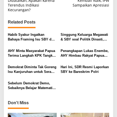
Dibatalkan, Apakah karena
Kembali Naik, IPW
Terendus Indikasi
Sampaikan Apresiasi
s
Kecurangan?
t
n
Related Posts
a
v
Habib Syakur Ingatkan
Singgung Keluarga Megawati
Bahaya Framing Isu SBY dan
& SBY soal Politik Dinasti,
i
Kapolri, Minta Publik Tak
Gus Miftah : Kok Hanya
Mudah Percaya Potongan
Gibran yang Dituding?
g
AHY Minta Masyarakat Papua
Penangkapan Lukas Enembe,
Video di Medsos
Terima Langkah KPK Tangkap
AHY Himbau Rakyat Papua
a
Lukas Enembe
Dukung Langkah KPK
t
Demokrat Diminta Tak Goreng
Hari Ini, SDR Resmi Laporkan
i
Isu Kanjuruhan untuk Serang
SBY ke Bareskrim Polri
Polri, Nanti Malah Baper
o
Kalau Diserang Balik!
Sebelum Demokrat Demo,
n
Sebaiknya Belajar Matematika
dan Sejarah Dulu
Don't Miss