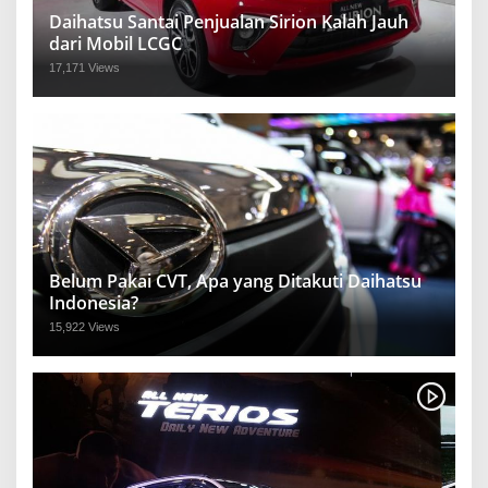
Daihatsu Santai Penjualan Sirion Kalah Jauh
dari Mobil LCGC
17,171 Views
Belum Pakai CVT, Apa yang Ditakuti Daihatsu
Indonesia?
15,922 Views