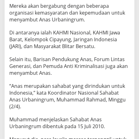
s
Mereka akan bergabung dengan beberapa
a
organisasi kemasyaratan dan kepemudaan untuk
B
menyambut Anas Urbaningrum.
e
b
Di antaranya ialah KAHMI Nasional, KAHMI Jawa
a
s
Barat, Kelompok Cipayung, Jaringan Indonesia
n
(JARI), dan Masyarakat Blitar Bersatu.
y
a
Selain itu, Barisan Pendukung Anas, Forum Lintas
,
Generasi, dan Pemuda Anti Kriminalisasi juga akan
I
n
menyambut Anas.
i
K
“Anas merupakan sahabat yang dirindukan untuk
a
Indonesia,” kata Koordinator Nasional Sahabat
t
Anas Urbaningrum, Muhammad Rahmad, Minggu
a
L
(2/4).
o
y
Muhammad menjelaskan Sahabat Anas
a
Urbaningrum dibentuk pada 15 Juli 2010.
l
i
s