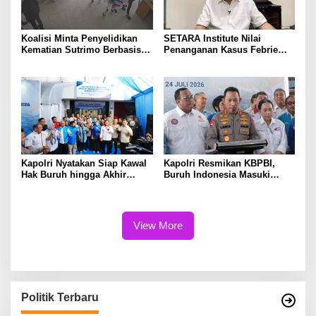
Koalisi Minta Penyelidikan
SETARA Institute Nilai
Kematian Sutrimo Berbasis
Penanganan Kasus Febrie
Bukti
Perlu Lebih Akuntabel
Kapolri Nyatakan Siap Kawal
Kapolri Resmikan KBPBI,
Hak Buruh hingga Akhir
Buruh Indonesia Masuki
Hayat
Babak Baru
View More
Politik Terbaru