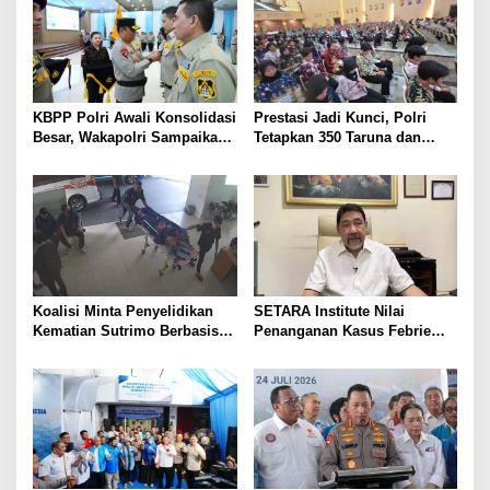
KBPP Polri Awali Konsolidasi
Prestasi Jadi Kunci, Polri
Besar, Wakapolri Sampaikan
Tetapkan 350 Taruna dan
Pesan Khusus
Taruni Akpol 2026
Koalisi Minta Penyelidikan
SETARA Institute Nilai
Kematian Sutrimo Berbasis
Penanganan Kasus Febrie
Bukti
Perlu Lebih Akuntabel