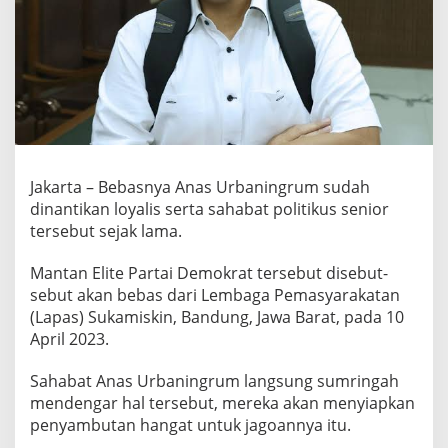
b
a
n
i
n
g
r
u
m
D
Jakarta – Bebasnya Anas Urbaningrum sudah
i
dinantikan loyalis serta sahabat politikus senior
u
n
tersebut sejak lama.
g
k
Mantan Elite Partai Demokrat tersebut disebut-
i
sebut akan bebas dari Lembaga Pemasyarakatan
t
(Lapas) Sukamiskin, Bandung, Jawa Barat, pada 10
J
e
April 2023.
l
a
Sahabat Anas Urbaningrum langsung sumringah
n
mendengar hal tersebut, mereka akan menyiapkan
g
penyambutan hangat untuk jagoannya itu.
M
a