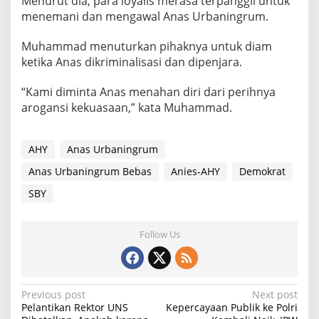
Menurut dia, para loyalis merasa terpanggil untuk
menemani dan mengawal Anas Urbaningrum.
Muhammad menuturkan pihaknya untuk diam
ketika Anas dikriminalisasi dan dipenjara.
“Kami diminta Anas menahan diri dari perihnya
arogansi kekuasaan,” kata Muhammad.
AHY
Anas Urbaningrum
Anas Urbaningrum Bebas
Anies-AHY
Demokrat
SBY
Follow Us
P
Previous post
Next post
Pelantikan Rektor UNS
Kepercayaan Publik ke Polri
o