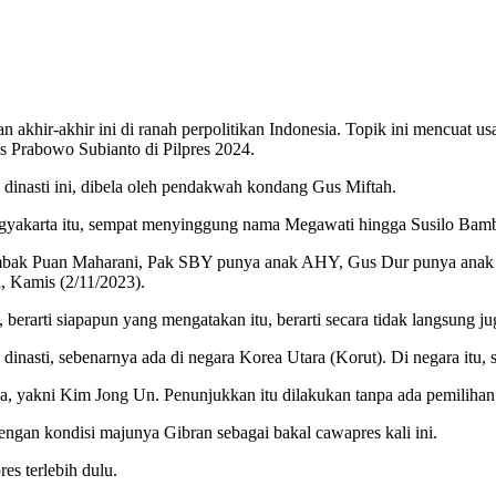
gan akhir-akhir ini di ranah perpolitikan Indonesia. Topik ini mencuat
 Prabowo Subianto di Pilpres 2024.
dinasti ini, dibela oleh pendakwah kondang Gus Miftah.
ogyakarta itu, sempat menyinggung nama Megawati hingga Susilo Bamb
ak Puan Maharani, Pak SBY punya anak AHY, Gus Dur punya anak Ye
, Kamis (2/11/2023).
 berarti siapapun yang mengatakan itu, berarti secara tidak langsung 
inasti, sebenarnya ada di negara Korea Utara (Korut). Di negara itu, s
ya, yakni Kim Jong Un. Penunjukkan itu dilakukan tanpa ada pemilihan
engan kondisi majunya Gibran sebagai bakal cawapres kali ini.
es terlebih dulu.