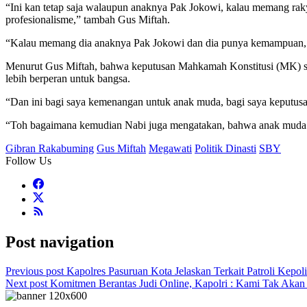
“Ini kan tetap saja walaupun anaknya Pak Jokowi, kalau memang raky
profesionalisme,” tambah Gus Miftah.
“Kalau memang dia anaknya Pak Jokowi dan dia punya kemampuan,
Menurut Gus Miftah, bahwa keputusan Mahkamah Konstitusi (MK) soa
lebih berperan untuk bangsa.
“Dan ini bagi saya kemenangan untuk anak muda, bagi saya keputusan
“Toh bagaimana kemudian Nabi juga mengatakan, bahwa anak muda in
Gibran Rakabuming
Gus Miftah
Megawati
Politik Dinasti
SBY
Follow Us
Post navigation
Previous post
Kapolres Pasuruan Kota Jelaskan Terkait Patroli Kepolis
Next post
Komitmen Berantas Judi Online, Kapolri : Kami Tak Akan