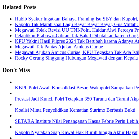
Related Posts
Habib Syakur Ingatkan Bahaya Framing Isu SBY dan Kapolri,
Kapolri Tak Marah soal Lagu Bayar Bayar Bayar, Gus Miftah: Bu
Megawati Tolak Revisi UU TNI-Polri, Haidar Alwi Percaya Pr
Pelantikan Prabowo-Gibran Tak Bakal Dibatalkan karena Gu
KPU Yakini Hasil Pilpres 2024 Tak Berubah karena Adanya A
Megawati Tak Pantas Ajukan Amicus Curiae
Megawati Ajukan Amicus Curiae, KPU Tegaskan Tak Ada Istil
Rocky Gerung Singgung Hubungan Megawati dengan Kepala 
Don't Miss
KBPP Polri Awali Konsolidasi Besar, Wakapolri Sampaikan P
Prestasi Jadi Kunci, Polri Tetapkan 350 Taruna dan Taruni Ak
Koalisi Minta Penyelidikan Kematian Sutrimo Berbasis Bukti
SETARA Institute Nilai Penanganan Kasus Febrie Perlu Lebih
Kapolri Nyatakan Siap Kawal Hak Buruh hingga Akhir Hayat