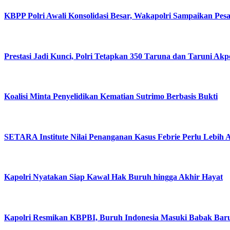
KBPP Polri Awali Konsolidasi Besar, Wakapolri Sampaikan Pes
Prestasi Jadi Kunci, Polri Tetapkan 350 Taruna dan Taruni Akp
Koalisi Minta Penyelidikan Kematian Sutrimo Berbasis Bukti
SETARA Institute Nilai Penanganan Kasus Febrie Perlu Lebih 
Kapolri Nyatakan Siap Kawal Hak Buruh hingga Akhir Hayat
Kapolri Resmikan KBPBI, Buruh Indonesia Masuki Babak Bar