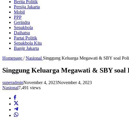
Berita Politik
Persija Jakarta
Mobil
PPP
Gerindra
Sepakbola
Daihatsu
Partai Politik
Sepakbola Kita
Banjir Jakarta
Homepage
/
Nasional
Singgung Keluarga Megawati & SBY soal Polit
Singgung Keluarga Megawati & SBY soal P
superadmin
November 4, 2023
November 4, 2023
Nasional
7,491 views