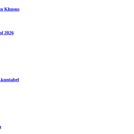
an Khusus
ol 2026
Akuntabel
u