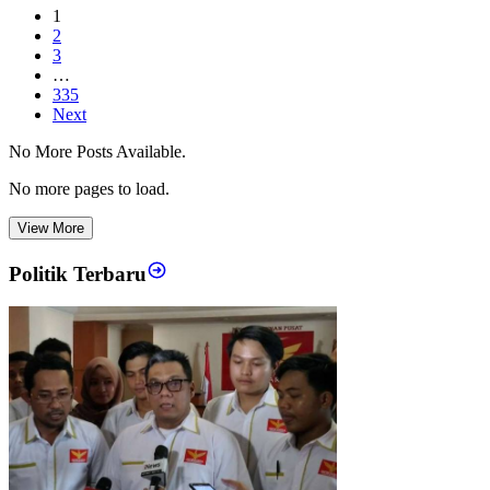
1
2
3
…
335
Next
No More Posts Available.
No more pages to load.
View More
Politik Terbaru