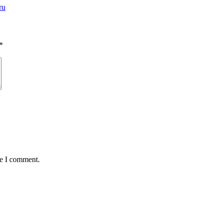
ru
*
me I comment.