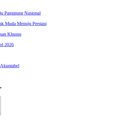
uju Panggung Nasional
nak Muda Menuju Prestasi
esan Khusus
pol 2026
 Akuntabel
*