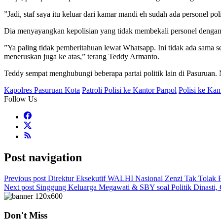
”Jadi, staf saya itu keluar dari kamar mandi eh sudah ada personel po
Dia menyayangkan kepolisian yang tidak membekali personel dengan 
”Ya paling tidak pemberitahuan lewat Whatsapp. Ini tidak ada sama sek
meneruskan juga ke atas,” terang Teddy Armanto.
Teddy sempat menghubungi beberapa partai politik lain di Pasuruan. N
Kapolres Pasuruan Kota
Patroli Polisi ke Kantor Parpol
Polisi ke Ka
Follow Us
Post navigation
Previous post
Direktur Eksekutif WALHI Nasional Zenzi Tak Tolak 
Next post
Singgung Keluarga Megawati & SBY soal Politik Dinasti,
Don't Miss