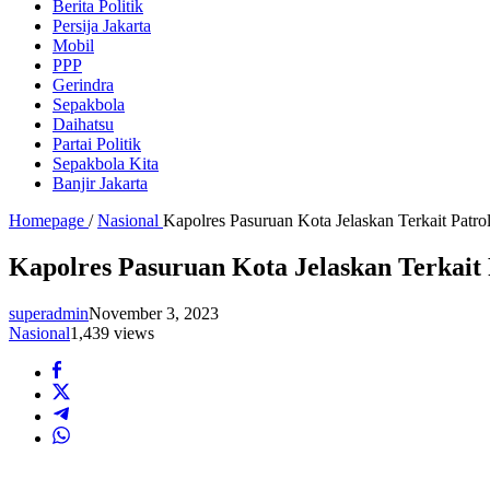
Berita Politik
Persija Jakarta
Mobil
PPP
Gerindra
Sepakbola
Daihatsu
Partai Politik
Sepakbola Kita
Banjir Jakarta
Homepage
/
Nasional
Kapolres Pasuruan Kota Jelaskan Terkait Patroli
Kapolres Pasuruan Kota Jelaskan Terkait P
superadmin
November 3, 2023
Nasional
1,439 views