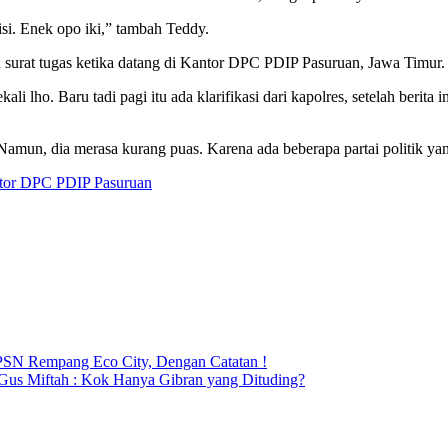
lisi. Enek opo iki,” tambah Teddy.
surat tugas ketika datang di Kantor DPC PDIP Pasuruan, Jawa Timur.
ali lho. Baru tadi pagi itu ada klarifikasi dari kapolres, setelah beri
amun, dia merasa kurang puas. Karena ada beberapa partai politik yang
ntor DPC PDIP Pasuruan
PSN Rempang Eco City, Dengan Catatan !
 Gus Miftah : Kok Hanya Gibran yang Dituding?