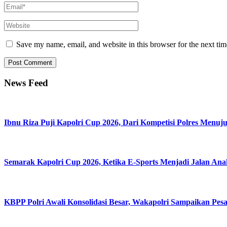
Save my name, email, and website in this browser for the next ti
News Feed
Ibnu Riza Puji Kapolri Cup 2026, Dari Kompetisi Polres Menuj
Semarak Kapolri Cup 2026, Ketika E-Sports Menjadi Jalan An
KBPP Polri Awali Konsolidasi Besar, Wakapolri Sampaikan Pes