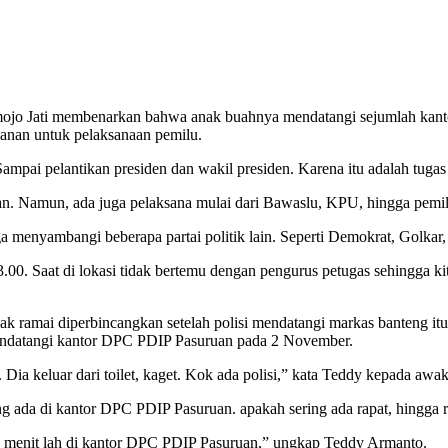
jo Jati membenarkan bahwa anak buahnya mendatangi sejumlah kantor
manan untuk pelaksanaan pemilu.
pai pelantikan presiden dan wakil presiden. Karena itu adalah tugas
nkan. Namun, ada juga pelaksana mulai dari Bawaslu, KPU, hingga pemil
uga menyambangi beberapa partai politik lain. Seperti Demokrat, Golkar
00. Saat di lokasi tidak bertemu dengan pengurus petugas sehingga kit
 ramai diperbincangkan setelah polisi mendatangi markas banteng i
 mendatangi kantor DPC PDIP Pasuruan pada 2 November.
Dia keluar dari toilet, kaget. Kok ada polisi,” kata Teddy kepada awa
ng ada di kantor DPC PDIP Pasuruan. apakah sering ada rapat, hingga 
h 30 menit lah di kantor DPC PDIP Pasuruan,” ungkap Teddy Armanto.