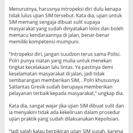
e
Menurutnya, harusnya intropeksi diri dulu kenapa
m
i
tidak lulus ujian SIM tersebut. Kata dia, ujian untuk
K
SIM memang sengaja dibuat sulit supaya
e
masyarakat yang sudah dinyatakan lolos dan boleh
s
memacu kendaraannya di jalan, benar-benar
e
memiliki kompetensi mumpuni.
l
a
m
“Intropeksi diri, jangan suudzon terus sama Polisi.
a
Polri punya niatan yang mulia untuk menekan
t
tingkat kecelakaan lalu lintas. Ya pastinya demi
a
keselamatan masyarakat di jalan, jadi tidak
n
J
sembarangan memberikan SIM, . Polri khususnya
a
Satlantas Gresik sudah berupaya memberikan
n
pelayanan terbaik kepada masyarakat,” ungkap dia.
g
a
Kata dia, sangat wajar jika ujian SIM dibuat sulit dan
n
C
ia menyakini tidak ada kekeliruan dalam prosedur
a
ujian praktik yang sudah dilaksanakan Kepolisian.
r
i
“Jadi salah kalau berpikiran ujian SIM susah, karena
I