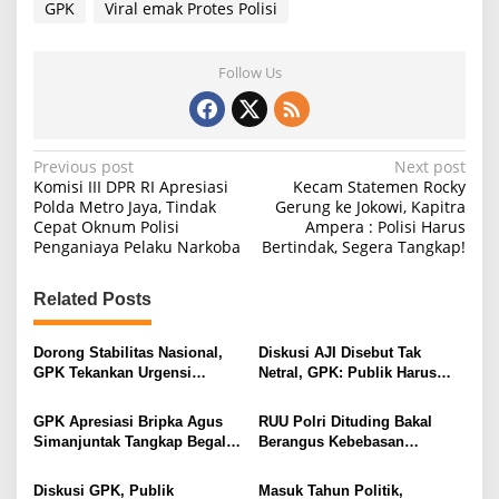
a
GPK
Viral emak Protes Polisi
n
n
y
Follow Us
a
F
r
a
m
P
Previous post
Next post
i
Komisi III DPR RI Apresiasi
Kecam Statemen Rocky
o
n
Polda Metro Jaya, Tindak
Gerung ke Jokowi, Kapitra
g
Cepat Oknum Polisi
Ampera : Polisi Harus
s
Penganiaya Pelaku Narkoba
Bertindak, Segera Tangkap!
t
n
Related Posts
a
v
Dorong Stabilitas Nasional,
Diskusi AJI Disebut Tak
GPK Tekankan Urgensi
Netral, GPK: Publik Harus
i
Reformasi Kelembagaan Polri
Cerdas, Jangan Mau Disetir
Opini!
g
GPK Apresiasi Bripka Agus
RUU Polri Dituding Bakal
Simanjuntak Tangkap Begal
Berangus Kebebasan
a
di Bandar Lampung
Berekspresi, GPK : Tudingan
t
Salah Kaprah, Opini
Diskusi GPK, Publik
Masuk Tahun Politik,