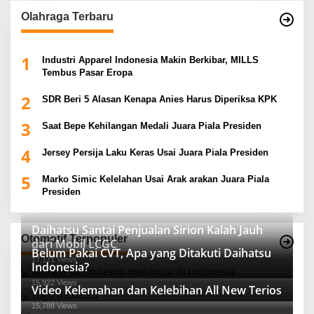
Olahraga Terbaru
1
Industri Apparel Indonesia Makin Berkibar, MILLS
Tembus Pasar Eropa
2
SDR Beri 5 Alasan Kenapa Anies Harus Diperiksa KPK
3
Saat Bepe Kehilangan Medali Juara Piala Presiden
4
Jersey Persija Laku Keras Usai Juara Piala Presiden
5
Marko Simic Kelelahan Usai Arak arakan Juara Piala
Presiden
Daihatsu Santai Penjualan Sirion Kalah Jauh
Otomotif Terpopuler
dari Mobil LCGC
Belum Pakai CVT, Apa yang Ditakuti Daihatsu
17,171 Views
Indonesia?
15,922 Views
Video Kelemahan dan Kelebihan All New Terios
15,788 Views