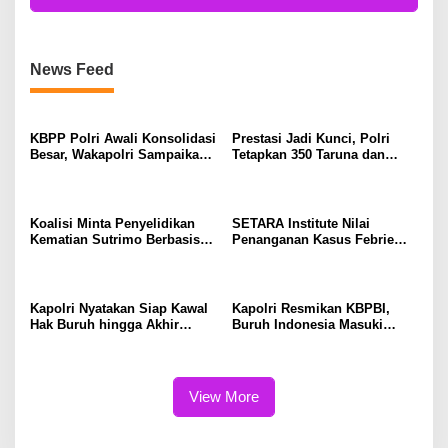
News Feed
KBPP Polri Awali Konsolidasi
Prestasi Jadi Kunci, Polri
Besar, Wakapolri Sampaikan
Tetapkan 350 Taruna dan
Pesan Khusus
Taruni Akpol 2026
Koalisi Minta Penyelidikan
SETARA Institute Nilai
Kematian Sutrimo Berbasis
Penanganan Kasus Febrie
Bukti
Perlu Lebih Akuntabel
Kapolri Nyatakan Siap Kawal
Kapolri Resmikan KBPBI,
Hak Buruh hingga Akhir
Buruh Indonesia Masuki
Hayat
Babak Baru
View More