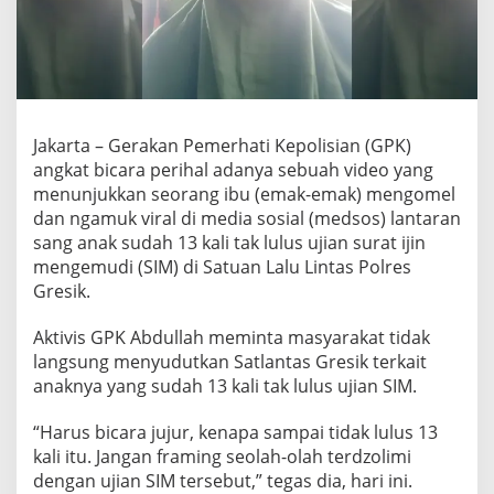
n
y
a
T
a
k
L
Jakarta – Gerakan Pemerhati Kepolisian (GPK)
u
angkat bicara perihal adanya sebuah video yang
l
u
menunjukkan seorang ibu (emak-emak) mengomel
s
dan ngamuk viral di media sosial (medsos) lantaran
U
sang anak sudah 13 kali tak lulus ujian surat ijin
j
mengemudi (SIM) di Satuan Lalu Lintas Polres
i
Gresik.
a
n
S
Aktivis GPK Abdullah meminta masyarakat tidak
I
langsung menyudutkan Satlantas Gresik terkait
M
anaknya yang sudah 13 kali tak lulus ujian SIM.
,
G
P
“Harus bicara jujur, kenapa sampai tidak lulus 13
K
kali itu. Jangan framing seolah-olah terdzolimi
:
dengan ujian SIM tersebut,” tegas dia, hari ini.
D