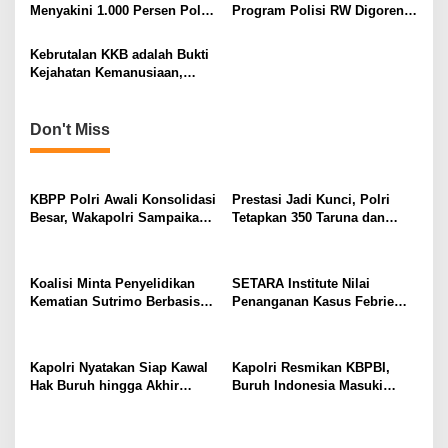
Menyesatkan
i
Menyakini 1.000 Persen Polri
Program Polisi RW Digoreng
Bersikap Netral di Pemilu
Negatif! GPK : Padahal Sudah
o
2024
Lama Dicanangkan, Yang
Kebrutalan KKB adalah Bukti
n
Nyerang Kurang Piknik?
Kejahatan Kemanusiaan,
Harus Ditumpas Habis!
Don't Miss
KBPP Polri Awali Konsolidasi
Prestasi Jadi Kunci, Polri
Besar, Wakapolri Sampaikan
Tetapkan 350 Taruna dan
Pesan Khusus
Taruni Akpol 2026
Koalisi Minta Penyelidikan
SETARA Institute Nilai
Kematian Sutrimo Berbasis
Penanganan Kasus Febrie
Bukti
Perlu Lebih Akuntabel
Kapolri Nyatakan Siap Kawal
Kapolri Resmikan KBPBI,
Hak Buruh hingga Akhir
Buruh Indonesia Masuki
Hayat
Babak Baru