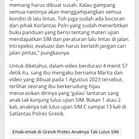
memang harus dibuat susah. Kalau gampang
n
s
semua nantinya akan menggampangkan semua
t
kondisi di lalu lintas. Toh juga sudah ada bocoran
a
dari pihak Korlantas Polri yang sudah menerbitkan
n
buku panduan yang berisi tentang materi ujian
!
I
mendapatkan SIM dan peraturan lalu lintas di jalan.
n
Intropeksi, evaluasi dan harus berlatih jangan cari
t
jalan pintas,” pungkasnya.
r
o
Untuk diketahui, dalam video berdurasi 4 menit 57
s
p
detik itu, sang ibu mengaku bernama Marita dan
e
video yang dibuat pada 1 Agustus 2023 tersebut,
k
terlihat seorang ibu berkerudung hijau
s
menarasikan dirinya yang ‘galau’ lantaran sang
i
anak tak kunjung lulus ujian SIM. Bukan 1 atau 2
D
i
kali, anaknya tak lulus ujian SIM C sampai 13 kali di
r
Satlantas Polres Gresik.
i
B
u
Emak-emak di Gresik Protes Anaknya Tak Lulus SIM
k