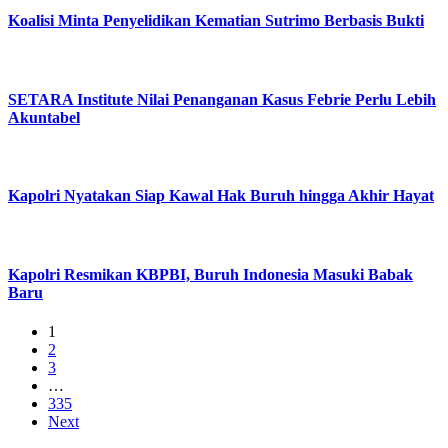
Koalisi Minta Penyelidikan Kematian Sutrimo Berbasis Bukti
SETARA Institute Nilai Penanganan Kasus Febrie Perlu Lebih
Akuntabel
Kapolri Nyatakan Siap Kawal Hak Buruh hingga Akhir Hayat
Kapolri Resmikan KBPBI, Buruh Indonesia Masuki Babak
Baru
1
2
3
…
335
Next