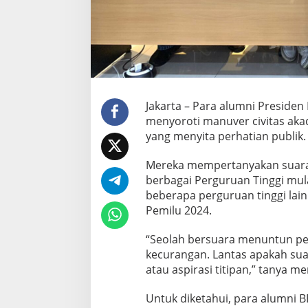
u
P
a
r
t
i
s
a
Jakarta – Para alumni Preside
n
menyoroti manuver civitas aka
y
a
yang menyita perhatian publik.
n
g
Mereka mempertanyakan suara a
M
berbagai Perguruan Tinggi mula
u
beberapa perguruan tinggi lai
n
c
Pemilu 2024.
u
l
“Seolah bersuara menuntun pe
k
kecurangan. Lantas apakah sua
a
atau aspirasi titipan,” tanya mer
n
N
a
Untuk diketahui, para alumni 
r