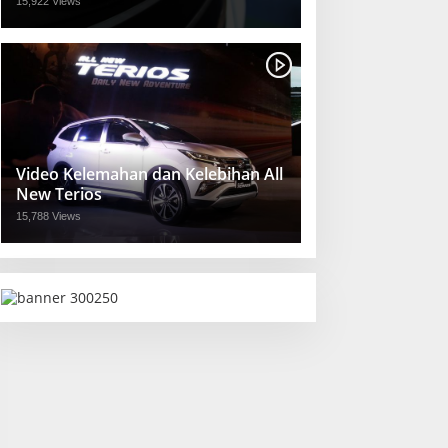
15,922 Views
Video Kelemahan dan Kelebihan All
New Terios
15,788 Views