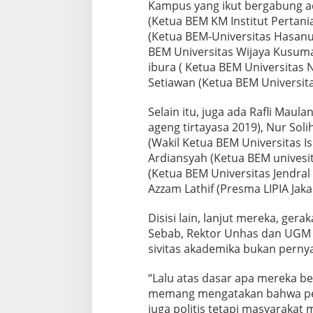
Kampus yang ikut bergabung a
a
(Ketua BEM KM Institut Pertani
s
(Ketua BEM-Universitas Hasanu
i
P
BEM Universitas Wijaya Kusuma 
r
ibura ( Ketua BEM Universitas 
o
Setiawan (Ketua BEM Universita
v
o
Selain itu, juga ada Rafli Maul
k
a
ageng tirtayasa 2019), Nur Soli
t
(Wakil Ketua BEM Universitas 
i
Ardiansyah (Ketua BEM univesita
f
(Ketua BEM Universitas Jendra
B
e
Azzam Lathif (Presma LIPIA Jaka
r
b
Disisi lain, lanjut mereka, ger
a
Sebab, Rektor Unhas dan UGM
j
sivitas akademika bukan pernya
u
A
k
“Lalu atas dasar apa mereka b
a
memang mengatakan bahwa pem
d
juga politis tetapi masyarakat
e