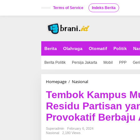
S
k
Terms of Service
Indeks Berita
i
p
t
o
c
o
n
Berita
Olahraga
Otomatif
Politik
Na
t
e
Berita Politik
Persija Jakarta
Mobil
PPP
Ger
n
t
Homepage
/
Nasional
T
e
Tembok Kampus Mul
m
b
Residu Partisan ya
o
k
Provokatif Berbaju
K
a
m
Superadmin
February 6, 2024
p
Nasional
2,180 Views
u