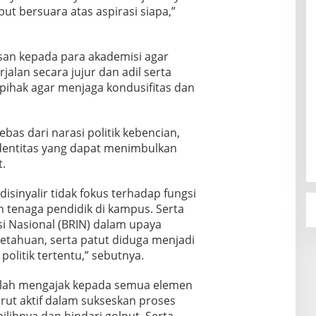
ut bersuara atas aspirasi siapa,”
san kepada para akademisi agar
alan secara jujur dan adil serta
pihak agar menjaga kondusifitas dan
bas dari narasi politik kebencian,
identitas yang dapat menimbulkan
t.
isinyalir tidak fokus terhadap fungsi
enaga pendidik di kampus. Serta
si Nasional (BRIN) dalam upaya
tahuan, serta patut diduga menjadi
politik tertentu,” sebutnya.
alah mengajak kepada semua elemen
ut aktif dalam sukseskan proses
lihnya dan hindari golput. Serta