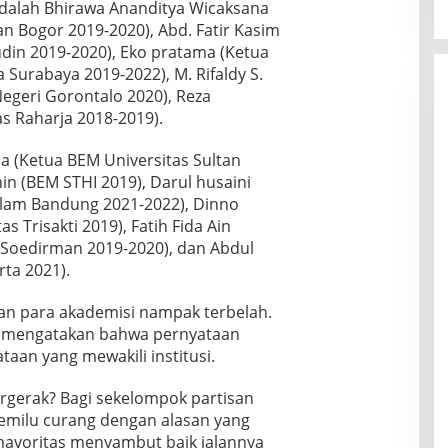
dalah Bhirawa Ananditya Wicaksana
an Bogor 2019-2020), Abd. Fatir Kasim
din 2019-2020), Eko pratama (Ketua
Surabaya 2019-2022), M. Rifaldy S.
Negeri Gorontalo 2020), Reza
s Raharja 2018-2019).
ana (Ketua BEM Universitas Sultan
hin (BEM STHI 2019), Darul husaini
Islam Bandung 2021-2022), Dinno
s Trisakti 2019), Fatih Fida Ain
l Soedirman 2019-2020), dan Abdul
rta 2021).
akan para akademisi nampak terbelah.
 mengatakan bahwa pernyataan
taan yang mewakili institusi.
ergerak? Bagi sekelompok partisan
ilu curang dengan alasan yang
 mayoritas menyambut baik jalannya