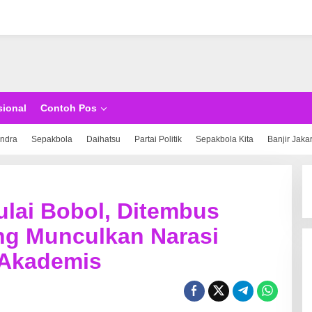
sional
Contoh Pos
indra
Sepakbola
Daihatsu
Partai Politik
Sepakbola Kita
Banjir Jaka
ai Bobol, Ditembus
ng Munculkan Narasi
 Akademis