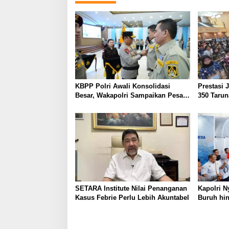
a
v
i
g
a
t
KBPP Polri Awali Konsolidasi
Prestasi 
Besar, Wakapolri Sampaikan Pesan
350 Tarun
i
Khusus
o
n
SETARA Institute Nilai Penanganan
Kapolri N
Kasus Febrie Perlu Lebih Akuntabel
Buruh hin