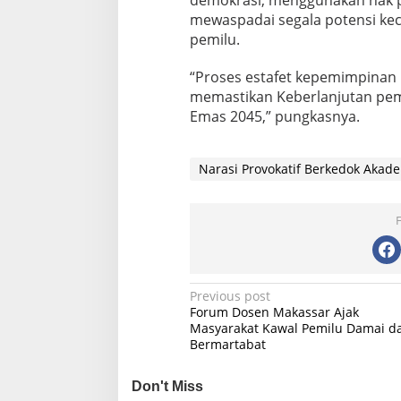
mewaspadai segala potensi ke
pemilu.
“Proses estafet kepemimpinan 
memastikan Keberlanjutan pem
Emas 2045,” pungkasnya.
Narasi Provokatif Berkedok Akad
P
Previous post
Forum Dosen Makassar Ajak
o
Masyarakat Kawal Pemilu Damai d
Bermartabat
s
t
Don't Miss
n