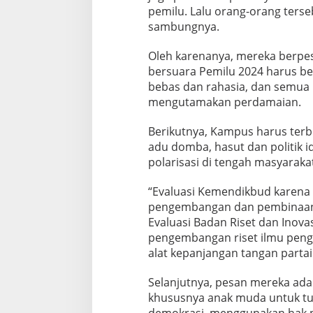
pemilu. Lalu orang-orang terseb
m
i
sambungnya.
s
Oleh karenanya, mereka berpe
bersuara Pemilu 2024 harus berj
bebas dan rahasia, dan semua 
mengutamakan perdamaian.
Berikutnya, Kampus harus terbe
adu domba, hasut dan politik 
polarisasi di tengah masyaraka
“Evaluasi Kemendikbud karena d
pengembangan dan pembinaan t
Evaluasi Badan Riset dan Inova
pengembangan riset ilmu penge
alat kepanjangan tangan partai 
Selanjutnya, pesan mereka ad
khususnya anak muda untuk tur
demokrasi, menggunakan hak pi