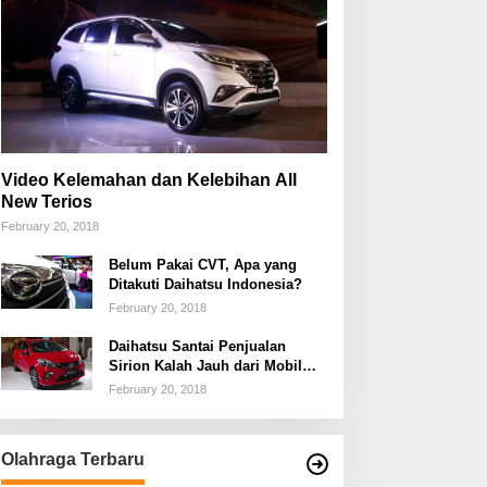
Video Kelemahan dan Kelebihan All
New Terios
February 20, 2018
Belum Pakai CVT, Apa yang
Ditakuti Daihatsu Indonesia?
February 20, 2018
Daihatsu Santai Penjualan
Sirion Kalah Jauh dari Mobil
LCGC
February 20, 2018
Olahraga Terbaru