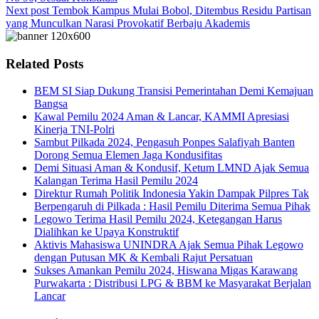
Next post
Tembok Kampus Mulai Bobol, Ditembus Residu Partisan
yang Munculkan Narasi Provokatif Berbaju Akademis
Related Posts
BEM SI Siap Dukung Transisi Pemerintahan Demi Kemajuan
Bangsa
Kawal Pemilu 2024 Aman & Lancar, KAMMI Apresiasi
Kinerja TNI-Polri
Sambut Pilkada 2024, Pengasuh Ponpes Salafiyah Banten
Dorong Semua Elemen Jaga Kondusifitas
Demi Situasi Aman & Kondusif, Ketum LMND Ajak Semua
Kalangan Terima Hasil Pemilu 2024
Direktur Rumah Politik Indonesia Yakin Dampak Pilpres Tak
Berpengaruh di Pilkada : Hasil Pemilu Diterima Semua Pihak
Legowo Terima Hasil Pemilu 2024, Ketegangan Harus
Dialihkan ke Upaya Konstruktif
Aktivis Mahasiswa UNINDRA Ajak Semua Pihak Legowo
dengan Putusan MK & Kembali Rajut Persatuan
Sukses Amankan Pemilu 2024, Hiswana Migas Karawang
Purwakarta : Distribusi LPG & BBM ke Masyarakat Berjalan
Lancar