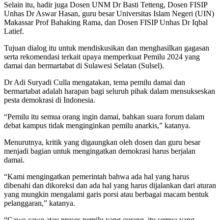
Selain itu, hadir juga Dosen UNM Dr Basti Tetteng, Dosen FISIP
Unhas Dr Aswar Hasan, guru besar Universitas Islam Negeri (UIN)
Makassar Prof Bahaking Rama, dan Dosen FISIP Unhas Dr Iqbal
Latief.
Tujuan dialog itu untuk mendiskusikan dan menghasilkan gagasan
serta rekomendasi terkait upaya memperkuat Pemilu 2024 yang
damai dan bermartabat di Sulawesi Selatan (Sulsel).
Dr Adi Suryadi Culla mengatakan, tema pemilu damai dan
bermartabat adalah harapan bagi seluruh pihak dalam mensukseskan
pesta demokrasi di Indonesia.
“Pemilu itu semua orang ingin damai, bahkan suara forum dalam
debat kampus tidak menginginkan pemilu anarkis,” katanya.
Menurutnya, kritik yang digaungkan oleh dosen dan guru besar
menjadi bagian untuk mengingatkan demokrasi harus berjalan
damai.
“Kami mengingatkan pemerintah bahwa ada hal yang harus
dibenahi dan dikoreksi dan ada hal yang harus dijalankan dari aturan
yang mungkin mengalami garis porsi atau berbagai macam bentuk
pelanggaran,” katanya.
“Cawe-cawe atau proses pemilu yang curang, itu semua yang