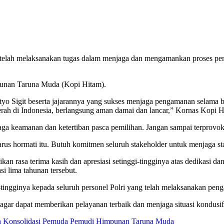
yang telah melaksanakan tugas dalam menjaga dan mengamankan proses 
punan Taruna Muda (Kopi Hitam).
styo Sigit beserta jajarannya yang sukses menjaga pengamanan selama 
erah di Indonesia, berlangsung aman damai dan lancar,” Kornas Kopi H
a keamanan dan ketertiban pasca pemilihan. Jangan sampai terprovoka
rus hormati itu. Butuh komitmen seluruh stakeholder untuk menjaga stab
rasa terima kasih dan apresiasi setinggi-tingginya atas dedikasi dan
i lima tahunan tersebut.
-tingginya kepada seluruh personel Polri yang telah melaksanakan pen
i agar dapat memberikan pelayanan terbaik dan menjaga situasi kondus
 Konsolidasi Pemuda Pemudi Himpunan Taruna Muda