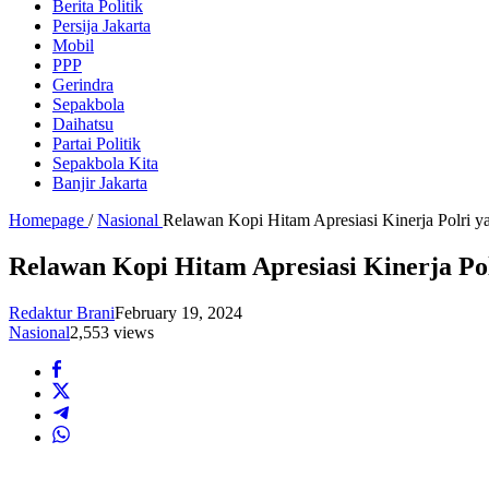
Berita Politik
Persija Jakarta
Mobil
PPP
Gerindra
Sepakbola
Daihatsu
Partai Politik
Sepakbola Kita
Banjir Jakarta
Homepage
/
Nasional
Relawan Kopi Hitam Apresiasi Kinerja Polri 
Relawan Kopi Hitam Apresiasi Kinerja Po
Redaktur Brani
February 19, 2024
Nasional
2,553 views