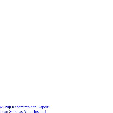
lwi Puji Kepemimpinan Kapolri
an Soliditas Antar-Institusi