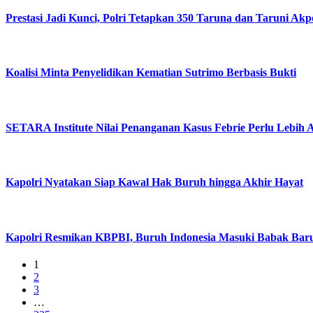
Prestasi Jadi Kunci, Polri Tetapkan 350 Taruna dan Taruni Akp
Koalisi Minta Penyelidikan Kematian Sutrimo Berbasis Bukti
SETARA Institute Nilai Penanganan Kasus Febrie Perlu Lebih 
Kapolri Nyatakan Siap Kawal Hak Buruh hingga Akhir Hayat
Kapolri Resmikan KBPBI, Buruh Indonesia Masuki Babak Bar
1
2
3
…