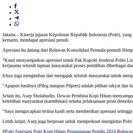
Jakarta – Kinerja jajaran Kepolisian Republik Indonesia (Polri), 
kemarin, mendapat apresiasi penuh.
Apresiasi itu datang dari Relawan Konsolidasi Pemuda-pemudi Him
“Kami menyampaikan apresiasi untuk Pak Kapolri Jenderal Polisi Li
kerjasama seluruh lapisan masyarakat proses pemilihan diberbagai da
Ichya juga mengimbau dan mengajak seluruh masyarakat untuk menjag
“Apapun hasilnya (Pileg maupun Pilpres) adalah pilihan rakyat dan ha
Selain itu, Asep Sholahudin, Dewan Pembina Kopi Hitam menyampaikan 
ketertiban masyarakat (kamtibmas) selama pelaksanaan pesta demokras
“Saya mengucapkan terima kasih serta memberikan apresiasi setinggi
Lebih lanjut, Asep juga berpesan untuk memperkuat sinergisitas Polr
#Polri
Apresiasi Polri
Kopi Hitam
Pengamanan Pemilu 2024
Relawan