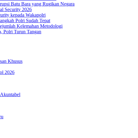
rupsi Batu Bara yang Rugikan Negara
al Security 2026
urity kepada Wakapolri
angkah Polri Sudah Tepat
Sejumlah Kelemahan Metodologi
, Polri Turun Tangan
esan Khusus
pol 2026
 Akuntabel
ru