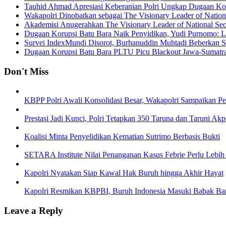
Tauhid Ahmad Apresiasi Keberanian Polri Ungkap Dugaan Ko
Wakapolri Dinobatkan sebagai The Visionary Leader of Nation
Akademisi Anugerahkan The Visionary Leader of National Sec
Dugaan Korupsi Batu Bara Naik Penyidikan, Yudi Purnomo: L
Survei IndexMundi Disorot, Burhanuddin Muhtadi Beberkan 
Dugaan Korupsi Batu Bara PLTU Picu Blackout Jawa-Sumatra
Don't Miss
KBPP Polri Awali Konsolidasi Besar, Wakapolri Sampaikan P
Prestasi Jadi Kunci, Polri Tetapkan 350 Taruna dan Taruni Ak
Koalisi Minta Penyelidikan Kematian Sutrimo Berbasis Bukti
SETARA Institute Nilai Penanganan Kasus Febrie Perlu Lebih
Kapolri Nyatakan Siap Kawal Hak Buruh hingga Akhir Hayat
Kapolri Resmikan KBPBI, Buruh Indonesia Masuki Babak Ba
Leave a Reply