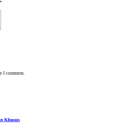
*
me I comment.
an Khusus