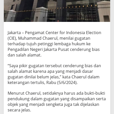
a
d
a
p
7
P
e
Jakarta – Pengamat Center for Indonesia Election
t
(CIE), Muhammad Chaerul, menilai gugatan
i
terhadap tujuh petinggi lembaga hukum ke
n
Pengadilan Negeri Jakarta Pusat cenderung bias
g
g
dan salah alamat.
i
L
“Saya pikir gugatan tersebut cenderung bias dan
e
salah alamat karena apa yang menjadi dasar
m
gugatan dinilai belum jelas,” kata Chaerul dalam
b
a
keterangan tertulis, Rabu (5/6/2024).
g
a
Menurut Chaerul, setidaknya harus ada bukti-bukti
H
pendukung dalam gugatan yang disampaikan serta
u
objek yang menjadi sengketa juga tak dijelaskan
k
u
secara jelas.
m