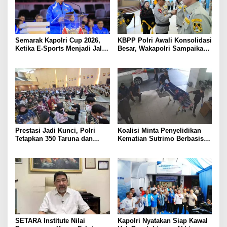
Semarak Kapolri Cup 2026,
KBPP Polri Awali Konsolidasi
Ketika E-Sports Menjadi Jalan
Besar, Wakapolri Sampaikan
Anak Muda Menuju Prestasi
Pesan Khusus
Prestasi Jadi Kunci, Polri
Koalisi Minta Penyelidikan
Tetapkan 350 Taruna dan
Kematian Sutrimo Berbasis
Taruni Akpol 2026
Bukti
SETARA Institute Nilai
Kapolri Nyatakan Siap Kawal