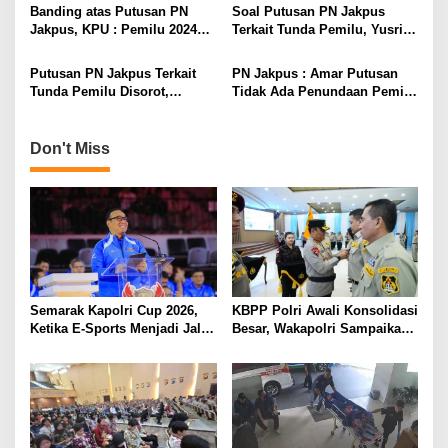
Dipastikan Hoaks
Pelanggaran Perilaku
g
Banding atas Putusan PN
Soal Putusan PN Jakpus
Jakpus, KPU : Pemilu 2024
Terkait Tunda Pemilu, Yusril
a
Tetap Berjalan, Parpol
Ihza Mahendra : Majelis
t
Peserta Tak Berubah
Hakim Keliru
Putusan PN Jakpus Terkait
PN Jakpus : Amar Putusan
i
Tunda Pemilu Disorot,
Tidak Ada Penundaan Pemilu
Perludem : Terlihat Janggal
2024
o
dan Mencurigakan
n
Don't Miss
Semarak Kapolri Cup 2026,
KBPP Polri Awali Konsolidasi
Ketika E-Sports Menjadi Jalan
Besar, Wakapolri Sampaikan
Anak Muda Menuju Prestasi
Pesan Khusus