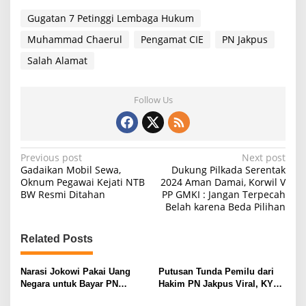
Gugatan 7 Petinggi Lembaga Hukum
Muhammad Chaerul
Pengamat CIE
PN Jakpus
Salah Alamat
Follow Us
P
Previous post
Next post
Gadaikan Mobil Sewa,
Dukung Pilkada Serentak
o
Oknum Pegawai Kejati NTB
2024 Aman Damai, Korwil V
BW Resmi Ditahan
PP GMKI : Jangan Terpecah
s
Belah karena Beda Pilihan
t
n
Related Posts
a
v
Narasi Jokowi Pakai Uang
Putusan Tunda Pemilu dari
Negara untuk Bayar PN
Hakim PN Jakpus Viral, KY
i
Jakpus Demi Tunda Pemilu
Turun Tangan Dalami Dugaan