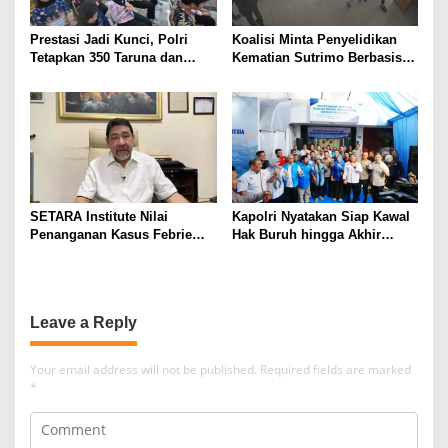
Prestasi Jadi Kunci, Polri
Koalisi Minta Penyelidikan
Tetapkan 350 Taruna dan
Kematian Sutrimo Berbasis
Taruni Akpol 2026
Bukti
SETARA Institute Nilai
Kapolri Nyatakan Siap Kawal
Penanganan Kasus Febrie
Hak Buruh hingga Akhir
Perlu Lebih Akuntabel
Hayat
Leave a Reply
Your email address will not be published.
Required fields are marked
*