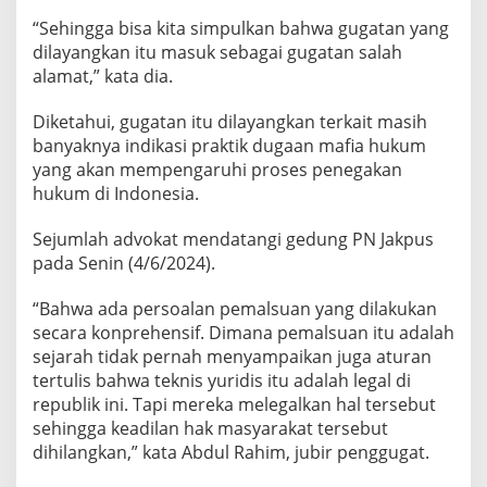
B
“Sehingga bisa kita simpulkan bahwa gugatan yang
i
dilayangkan itu masuk sebagai gugatan salah
a
alamat,” kata dia.
s
&
S
Diketahui, gugatan itu dilayangkan terkait masih
a
banyaknya indikasi praktik dugaan mafia hukum
l
yang akan mempengaruhi proses penegakan
a
hukum di Indonesia.
h
A
l
Sejumlah advokat mendatangi gedung PN Jakpus
a
pada Senin (4/6/2024).
m
a
“Bahwa ada persoalan pemalsuan yang dilakukan
t
secara konprehensif. Dimana pemalsuan itu adalah
sejarah tidak pernah menyampaikan juga aturan
tertulis bahwa teknis yuridis itu adalah legal di
republik ini. Tapi mereka melegalkan hal tersebut
sehingga keadilan hak masyarakat tersebut
dihilangkan,” kata Abdul Rahim, jubir penggugat.