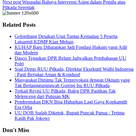
Next post
Waspadai Bahaya Intervensi Asing dalam Pemilu atau
Pilkada Serentak
Related Posts
Gelombang Desakan Usut Tuntas Kematian 5 Peserta
Latsarmil KDMP Kian Meluas
KUHAP Baru Diharapkan Jadi Fondasi Hukum yang Adil
dan Modern
Dasco Tegaskan DPR Belum Jadwalkan Pembahasan UU
Polri
Soal Demo RUU Pilkada, Direktur Eksekutif Walhi Indonesia
: Pasti Berjalan Aman & Kondusif
Masyarakat Diminta Tak Terprovokasi dengan Oknum yang
Tak Bertanggungjawab Goreng Isu RUU Pilkada
Terkait Revisi UU Pilkada, Baleg DPR Pastikan Tak
Melenceng dari Putusan MK
Pembentukan DKN Bisa Hidupkan Lagi Gaya Kopkamtib
Era Orba
UU DOB Sudah Diketok, Bupati Puncak Papua : Terima
Kasih Pak Jokowi
Don't Miss