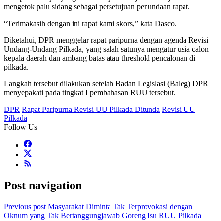
mengetok palu sidang sebagai persetujuan penundaan rapat.
“Terimakasih dengan ini rapat kami skors,” kata Dasco.
Diketahui, DPR menggelar rapat paripurna dengan agenda Revisi
Undang-Undang Pilkada, yang salah satunya mengatur usia calon
kepala daerah dan ambang batas atau threshold pencalonan di
pilkada.
Langkah tersebut dilakukan setelah Badan Legislasi (Baleg) DPR
menyepakati pada tingkat I pembahasan RUU tersebut.
DPR
Rapat Paripurna Revisi UU Pilkada Ditunda
Revisi UU
Pilkada
Follow Us
Post navigation
Previous post
Masyarakat Diminta Tak Terprovokasi dengan
Oknum yang Tak Bertanggungjawab Goreng Isu RUU Pilkada