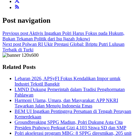
Post navigation
Previous post
Aktivis Ingatkan Polri Harus Fokus pada Hukum,
Bukan Tekanan Politik dari Isu Ijazah Jokowi
Next post
Polwan RI Ukir Prestasi Global: Briptu Putri Lulusan
Terbaik di Turki
Related Posts
Lebaran 2026, APSyFI Fokus Kendalikan Impor untuk
Industri Tekstil Bangkit
LMND Dukung Pemerintah dalam Tradisi Penghormatan
Pahlawan
Harmoni Ulama, Umara, dan Masyarakat: APP NKRI
Tawarkan Jalan Menuju Indonesia Emas
BEM UI Ingatkan Pentingnya Persatuan di Tengah Perayaan
Kemerdekaan
Groundbreaking SPPG Madiun, Polri Dukung Asta Cita
Presiden Prabowo Perkuat Gizi 4.103 Siswa SD dan SMP
Polri akselerasi program MBG: 8 SPPG diresmikan, 205 unit