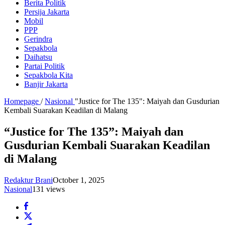
Berita Politik
Persija Jakarta
Mobil
PPP
Gerindra
Sepakbola
Daihatsu
Partai Politik
Sepakbola Kita
Banjir Jakarta
Homepage
/
Nasional
"Justice for The 135": Maiyah dan Gusdurian
Kembali Suarakan Keadilan di Malang
“Justice for The 135”: Maiyah dan
Gusdurian Kembali Suarakan Keadilan
di Malang
Redaktur Brani
October 1, 2025
Nasional
131 views