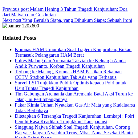
Previous post
Malam Hening 3 Tahun Tragedi Kanjuruhan: Doa
dari Maiyah dan Gusdurian
Next post
Yang Berulah Siapa, yang Dihukum Siapa: Sebuah Ironi
Related Posts
Komnas HAM Umumkan Soal Tragedi Kanjuruhan, Bukan
Termasuk Pelanggaran HAM Berat
Polres Malang dan Aremania Takziah ke Keluarga Aipda
Andik Purwanto, Korban Tragedi Kanjuruhan
Terbang ke Malang, Komnas HAM Pastikan Rekaman
CCTV Stadion Kanjuruhan Tak Ada yang Terhapus
Survei LSI Tunjukkan Publik Optimis kepada Polri untuk
Usut Tuntas Tragedi Kanjuruhan
Tim Gabungan Aremania dan Aremania Batal Aksi Turun ke
Jalan, Ini Pertimbangannya
Pakar Kimia Unhan Nyatakan Gas Air Mata yang Kadaluarsa
Tidak Berbahaya
Ditetapkan 6 Tersangka Tragedi Kanjuruhan, Lemkapi : Polri
Penuhi Rasa Keadilan, Tunjukkan Transparansi
Singgung Najwa Shihab Soal Tragedi Kanjuruhan, Corong
Rakyat : Jangan Nyalahin Terus, Mbak Nana Sesekali Bantu