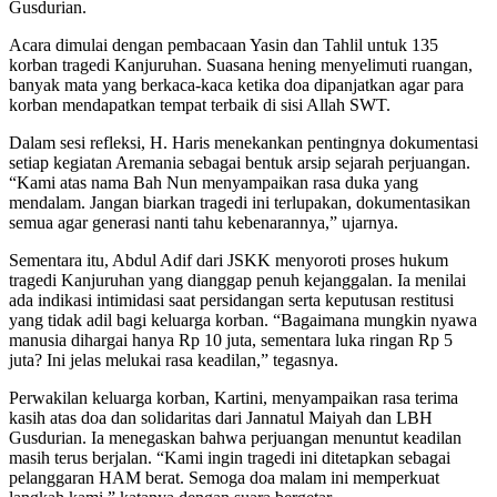
Gusdurian.
Acara dimulai dengan pembacaan Yasin dan Tahlil untuk 135
korban tragedi Kanjuruhan. Suasana hening menyelimuti ruangan,
banyak mata yang berkaca-kaca ketika doa dipanjatkan agar para
korban mendapatkan tempat terbaik di sisi Allah SWT.
Dalam sesi refleksi, H. Haris menekankan pentingnya dokumentasi
setiap kegiatan Aremania sebagai bentuk arsip sejarah perjuangan.
“Kami atas nama Bah Nun menyampaikan rasa duka yang
mendalam. Jangan biarkan tragedi ini terlupakan, dokumentasikan
semua agar generasi nanti tahu kebenarannya,” ujarnya.
Sementara itu, Abdul Adif dari JSKK menyoroti proses hukum
tragedi Kanjuruhan yang dianggap penuh kejanggalan. Ia menilai
ada indikasi intimidasi saat persidangan serta keputusan restitusi
yang tidak adil bagi keluarga korban. “Bagaimana mungkin nyawa
manusia dihargai hanya Rp 10 juta, sementara luka ringan Rp 5
juta? Ini jelas melukai rasa keadilan,” tegasnya.
Perwakilan keluarga korban, Kartini, menyampaikan rasa terima
kasih atas doa dan solidaritas dari Jannatul Maiyah dan LBH
Gusdurian. Ia menegaskan bahwa perjuangan menuntut keadilan
masih terus berjalan. “Kami ingin tragedi ini ditetapkan sebagai
pelanggaran HAM berat. Semoga doa malam ini memperkuat