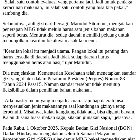
“Salah satu contoh evaluasi yang pertama tadi. Jadi untuk penjaga
keracunan makanan, ini salah satu contoh yang bisa kita pakai,”
sambung dia.
Selanjutnya, ahli gizi dari Persagi, Marudut Sitompul, mengatakan
penerapan MBG tidak melulu harus satu jenis bahan makanan
seperti beras. Menurut dia, setiap daerah memiliki peluang untuk
menonjolkan kearifan lokalnya masuk ke menu.
“Kearifan lokal itu menjadi utama. Pangan lokal itu penting dan
harus tersedia di daerah. Jadi tidak setiap daerah harus
menggunakan beras atau nasi,” ujar Marudut.
Dia menjelaskan, Kementerian Kesehatan telah menetapkan standar
gizi yang diatur dalam Peraturan Presiden (Perpres) Nomor 83
Tahun 2024 Pasal 5. Namun standar tersebut tidak menutup
fleksibilitas dalam pemilihan bahan makanan.
“Ada master menu yang menjadi acuan. Tapi tiap daerah bisa
menyesuaikan jenis makanannya asal kandungan gizinya tetap
terpenuhi. Misalnya, kalau kangkung tidak ada, bisa diganti bayam.
Kalau di sana biasa makan sagu, silakan gunakan sagu,” jelasnya.
Pada Rabu, 1 Oktober 2025, Kepala Badan Gizi Nasional (BGN)
Dadan Hindayana mengatakan seluruh Satuan Pelayanan
Pemenuhan Gizi (SPPG) alias dapur MBG bakal menyediakan alat