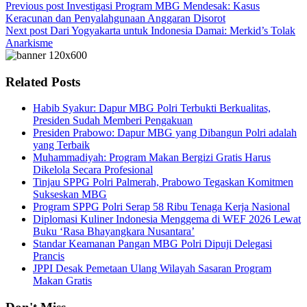
Previous post
Investigasi Program MBG Mendesak: Kasus
Keracunan dan Penyalahgunaan Anggaran Disorot
Next post
Dari Yogyakarta untuk Indonesia Damai: Merkid’s Tolak
Anarkisme
Related Posts
Habib Syakur: Dapur MBG Polri Terbukti Berkualitas,
Presiden Sudah Memberi Pengakuan
Presiden Prabowo: Dapur MBG yang Dibangun Polri adalah
yang Terbaik
Muhammadiyah: Program Makan Bergizi Gratis Harus
Dikelola Secara Profesional
Tinjau SPPG Polri Palmerah, Prabowo Tegaskan Komitmen
Sukseskan MBG
Program SPPG Polri Serap 58 Ribu Tenaga Kerja Nasional
Diplomasi Kuliner Indonesia Menggema di WEF 2026 Lewat
Buku ‘Rasa Bhayangkara Nusantara’
Standar Keamanan Pangan MBG Polri Dipuji Delegasi
Prancis
JPPI Desak Pemetaan Ulang Wilayah Sasaran Program
Makan Gratis