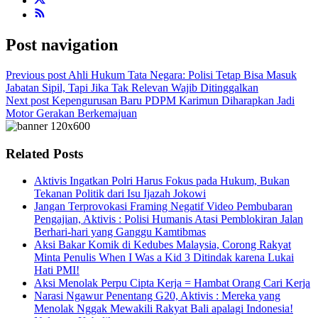
Post navigation
Previous post
Ahli Hukum Tata Negara: Polisi Tetap Bisa Masuk
Jabatan Sipil, Tapi Jika Tak Relevan Wajib Ditinggalkan
Next post
Kepengurusan Baru PDPM Karimun Diharapkan Jadi
Motor Gerakan Berkemajuan
Related Posts
Aktivis Ingatkan Polri Harus Fokus pada Hukum, Bukan
Tekanan Politik dari Isu Ijazah Jokowi
Jangan Terprovokasi Framing Negatif Video Pembubaran
Pengajian, Aktivis : Polisi Humanis Atasi Pemblokiran Jalan
Berhari-hari yang Ganggu Kamtibmas
Aksi Bakar Komik di Kedubes Malaysia, Corong Rakyat
Minta Penulis When I Was a Kid 3 Ditindak karena Lukai
Hati PMI!
Aksi Menolak Perpu Cipta Kerja = Hambat Orang Cari Kerja
Narasi Ngawur Penentang G20, Aktivis : Mereka yang
Menolak Nggak Mewakili Rakyat Bali apalagi Indonesia!