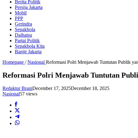
Berita Politik
Persija Jakarta
Mobil
PPP
Gerindra
Sepakbola
Daihatsu
Partai Politik
Sepakbola Kita
Banjir Jakarta
Homepage
/
Nasional
Reformasi Polri Menjawab Tuntutan Publik y
Reformasi Polri Menjawab Tuntutan Publ
Redaktur Brani
December 17, 2025
December 18, 2025
Nasional
57 views