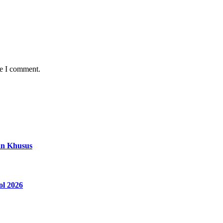
me I comment.
an Khusus
ol 2026