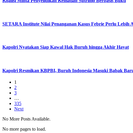
Koalisi Minta Penyelidikan Kematian Sutrimo Berbasis Bukti
SETARA Institute Nilai Penanganan Kasus Febrie Perlu Lebih 
Kapolri Nyatakan Siap Kawal Hak Buruh hingga Akhir Hayat
Kapolri Resmikan KBPBI, Buruh Indonesia Masuki Babak Bar
1
2
3
…
335
Next
No More Posts Available.
No more pages to load.