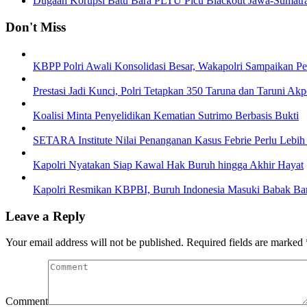
Dugaan Korupsi Batu Bara PLTU Picu Blackout Jawa-Sumatra
Don't Miss
KBPP Polri Awali Konsolidasi Besar, Wakapolri Sampaikan P
Prestasi Jadi Kunci, Polri Tetapkan 350 Taruna dan Taruni Ak
Koalisi Minta Penyelidikan Kematian Sutrimo Berbasis Bukti
SETARA Institute Nilai Penanganan Kasus Febrie Perlu Lebih
Kapolri Nyatakan Siap Kawal Hak Buruh hingga Akhir Hayat
Kapolri Resmikan KBPBI, Buruh Indonesia Masuki Babak Ba
Leave a Reply
Your email address will not be published.
Required fields are marked
Comment