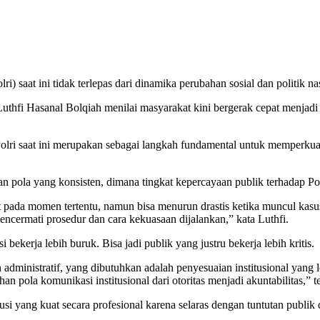
) saat ini tidak terlepas dari dinamika perubahan sosial dan politik na
hfi Hasanal Bolqiah menilai masyarakat kini bergerak cepat menjadi pu
lri saat ini merupakan sebagai langkah fundamental untuk memperkuat
n pola yang konsisten, dimana tingkat kepercayaan publik terhadap Polr
kat pada momen tertentu, namun bisa menurun drastis ketika muncul ka
encermati prosedur dan cara kekuasaan dijalankan,” kata Luthfi.
bekerja lebih buruk. Bisa jadi publik yang justru bekerja lebih kritis.
dministratif, yang dibutuhkan adalah penyesuaian institusional yang le
an pola komunikasi institusional dari otoritas menjadi akuntabilitas,” t
titusi yang kuat secara profesional karena selaras dengan tuntutan pub