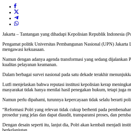
Jakarta – Tantangan yang dihadapi Kepolisian Republik Indonesia (Polri
Pengamat politik Universitas Pembangunan Nasional (UPN) Jakarta Lut
mengawasi kekuasaan.
Namun dengan adanya agenda transformasi yang sedang dijalankan Po
kualitas pelayanan keamanan.
Dalam berbagai survei nasional pada satu dekade terakhir menunjukka
Lutfi menjelaskan bahwa reputasi institusi kepolisian kerap mening
masyarakat tidak hanya menilai hasil penegakan hukum, tetapi juga m
Namun perlu dipahami, turunnya kepercayaan tidak selalu berarti polisi 
“Reformasi Polri yang relevan tidak cukup berhenti pada pembenahan a
prosedur yang jelas dan dapat diaudit, transparansi proses, dan perubah
Dengan desain seperti itu, lanjut dia, Polri akan kembali menjadi ins
berkelanjutan.