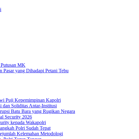
i
i Putusan MK
n Pasar yang Dihadapi Petani Tebu
lwi Puji Kepemimpinan Kapolri
an Soliditas Antar-Institusi
rupsi Batu Bara yang Rugikan Negara
al Security 2026
urity kepada Wakapolri
angkah Polri Sudah Tepat
Sejumlah Kelemahan Metodologi