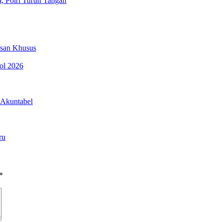
, Polri Turun Tangan
esan Khusus
pol 2026
 Akuntabel
ru
*