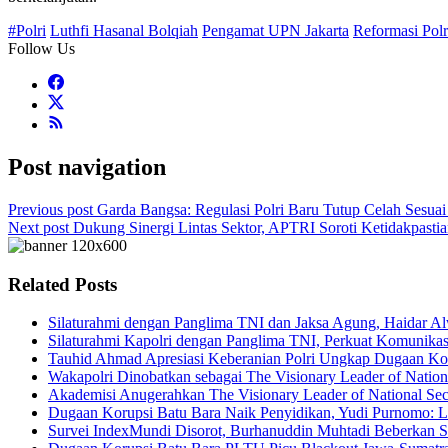
#Polri
Luthfi Hasanal Bolqiah
Pengamat UPN Jakarta
Reformasi Polr
Follow Us
Post navigation
Previous post
Garda Bangsa: Regulasi Polri Baru Tutup Celah Sesua
Next post
Dukung Sinergi Lintas Sektor, APTRI Soroti Ketidakpastia
Related Posts
Silaturahmi dengan Panglima TNI dan Jaksa Agung, Haidar A
Silaturahmi Kapolri dengan Panglima TNI, Perkuat Komunikasi d
Tauhid Ahmad Apresiasi Keberanian Polri Ungkap Dugaan Ko
Wakapolri Dinobatkan sebagai The Visionary Leader of Nation
Akademisi Anugerahkan The Visionary Leader of National Sec
Dugaan Korupsi Batu Bara Naik Penyidikan, Yudi Purnomo: L
Survei IndexMundi Disorot, Burhanuddin Muhtadi Beberkan 