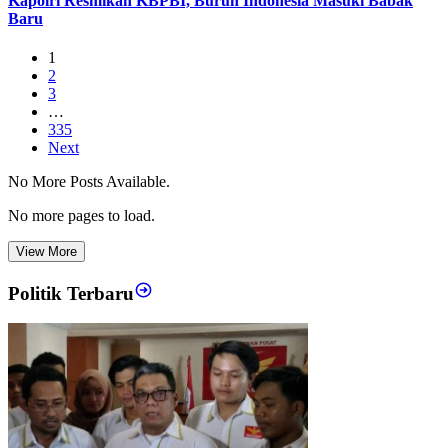
Kapolri Resmikan KBPBI, Buruh Indonesia Masuki Babak
Baru
1
2
3
…
335
Next
No More Posts Available.
No more pages to load.
View More
Politik Terbaru