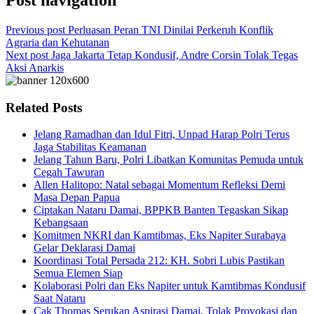
Post navigation
Previous post
Perluasan Peran TNI Dinilai Perkeruh Konflik
Agraria dan Kehutanan
Next post
Jaga Jakarta Tetap Kondusif, Andre Corsin Tolak Tegas
Aksi Anarkis
Related Posts
Jelang Ramadhan dan Idul Fitri, Unpad Harap Polri Terus
Jaga Stabilitas Keamanan
Jelang Tahun Baru, Polri Libatkan Komunitas Pemuda untuk
Cegah Tawuran
Allen Halitopo: Natal sebagai Momentum Refleksi Demi
Masa Depan Papua
Ciptakan Nataru Damai, BPPKB Banten Tegaskan Sikap
Kebangsaan
Komitmen NKRI dan Kamtibmas, Eks Napiter Surabaya
Gelar Deklarasi Damai
Koordinasi Total Persada 212: KH. Sobri Lubis Pastikan
Semua Elemen Siap
Kolaborasi Polri dan Eks Napiter untuk Kamtibmas Kondusif
Saat Nataru
Cak Thomas Serukan Aspirasi Damai, Tolak Provokasi dan