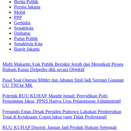
Berita Politik
Persija Jakarta
Mobil
PPP
Gerindra
Sepakbola
Daihatsu
Partai Politik
Sepakbola Kita
Banjir Jakarta
Mufti Makarim Ajak Publik Berpikir Jernih dan Mengikuti Proses
Hukum Kasus Delpedro dkk secara Objektif
Pasal Soal Operasi Militer dan Jabatan Sipil Jadi Sorotan Gugatan
UU TNI ke MK
Polemik RUU KUHAP, Maqdir Ismail: Penyidikan Polri,
Penuntutan Jaksa, PPNS Hanya Urus Pelanggaran Administratif
Fernando Emas Desak Presiden Prabowo Lakukan Pembersihan
Total di Kejaksaan: Copot Jaksa yang Tidak Profesional!
RUU KUHAP Disorot: Jangan Jadi Produk Hukum Setengah