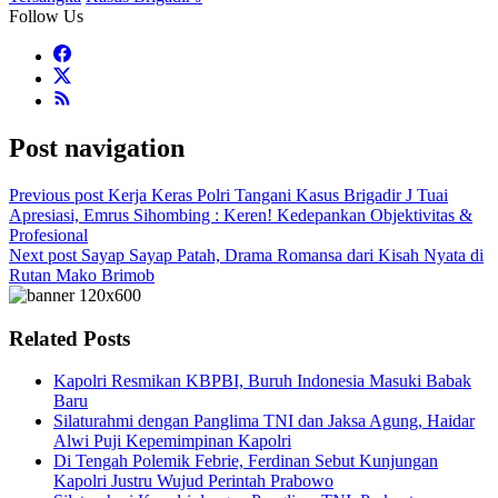
Follow Us
Post navigation
Previous post
Kerja Keras Polri Tangani Kasus Brigadir J Tuai
Apresiasi, Emrus Sihombing : Keren! Kedepankan Objektivitas &
Profesional
Next post
Sayap Sayap Patah, Drama Romansa dari Kisah Nyata di
Rutan Mako Brimob
Related Posts
Kapolri Resmikan KBPBI, Buruh Indonesia Masuki Babak
Baru
Silaturahmi dengan Panglima TNI dan Jaksa Agung, Haidar
Alwi Puji Kepemimpinan Kapolri
Di Tengah Polemik Febrie, Ferdinan Sebut Kunjungan
Kapolri Justru Wujud Perintah Prabowo