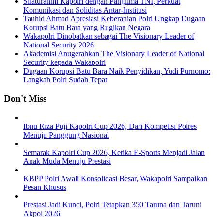
Silaturahmi Kapolri dengan Panglima TNI, Perkuat
Komunikasi dan Soliditas Antar-Institusi
Tauhid Ahmad Apresiasi Keberanian Polri Ungkap Dugaan
Korupsi Batu Bara yang Rugikan Negara
Wakapolri Dinobatkan sebagai The Visionary Leader of
National Security 2026
Akademisi Anugerahkan The Visionary Leader of National
Security kepada Wakapolri
Dugaan Korupsi Batu Bara Naik Penyidikan, Yudi Purnomo:
Langkah Polri Sudah Tepat
Don't Miss
Ibnu Riza Puji Kapolri Cup 2026, Dari Kompetisi Polres
Menuju Panggung Nasional
Semarak Kapolri Cup 2026, Ketika E-Sports Menjadi Jalan
Anak Muda Menuju Prestasi
KBPP Polri Awali Konsolidasi Besar, Wakapolri Sampaikan
Pesan Khusus
Prestasi Jadi Kunci, Polri Tetapkan 350 Taruna dan Taruni
Akpol 2026