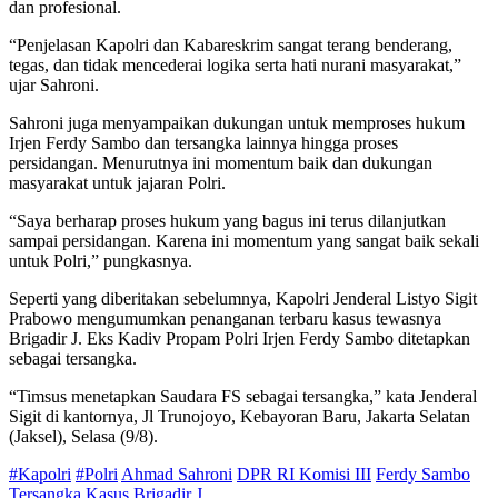
dan profesional.
“Penjelasan Kapolri dan Kabareskrim sangat terang benderang,
tegas, dan tidak mencederai logika serta hati nurani masyarakat,”
ujar Sahroni.
Sahroni juga menyampaikan dukungan untuk memproses hukum
Irjen Ferdy Sambo dan tersangka lainnya hingga proses
persidangan. Menurutnya ini momentum baik dan dukungan
masyarakat untuk jajaran Polri.
“Saya berharap proses hukum yang bagus ini terus dilanjutkan
sampai persidangan. Karena ini momentum yang sangat baik sekali
untuk Polri,” pungkasnya.
Seperti yang diberitakan sebelumnya, Kapolri Jenderal Listyo Sigit
Prabowo mengumumkan penanganan terbaru kasus tewasnya
Brigadir J. Eks Kadiv Propam Polri Irjen Ferdy Sambo ditetapkan
sebagai tersangka.
“Timsus menetapkan Saudara FS sebagai tersangka,” kata Jenderal
Sigit di kantornya, Jl Trunojoyo, Kebayoran Baru, Jakarta Selatan
(Jaksel), Selasa (9/8).
#Kapolri
#Polri
Ahmad Sahroni
DPR RI Komisi III
Ferdy Sambo
Tersangka
Kasus Brigadir J